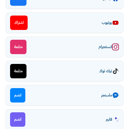
يوتيوب
اشتراك
انستجرام
متابعة
تيك توك
متابعة
ماسنجر
انضم
فايبر
انضم