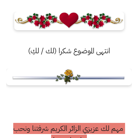
انتهى الموضوع شكرا (لك / لكِ)
مهم لك عزيزي الزائر الكريم شرفتنا ونحب