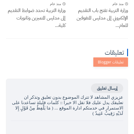
منذ عام
منذ عام
وزارة التربية تفتح باب التقديم
وزارة التربية تحدد ضوابط التقديم
الإلكتروني إلى مدارس المتفوقين
إلى مدارس المتميزين وثانويات
للعام...
كلية...
تعليقات
إرسال تعليق
عزيزي المشاهد لا تترك الموضوع بدون تعليق وتذكر ان
تعليقك يدل عليك فلا تقل الا خيرا :: كلمات قليلة تساعدنا على
الاستمرار في خدمتكم ادارة الموقع ... ( مَا يَلْفِظُ مِنْ قَوْلٍ إِلا
لَدَيْهِ رَقِيبٌ عَتِيدٌ )