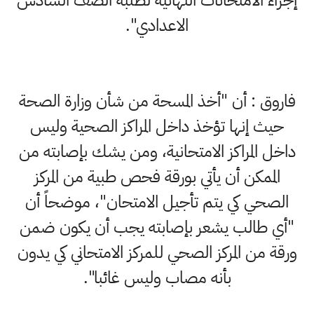
إجراء الامتحانات النهائية لطلبة الصف السادس
الاعدادي".
فاروق : أن "أخذ المسحة من شأن وزارة الصحة
حيث إنها تؤخذ داخل المراكز الصحية وليس
داخل المراكز الامتحانية، ومن يشك بإصابته من
الممكن أن يأتي بورقة فحص طبية من المركز
الصحي كي يتم تأجيل الامتحان"، موضحاً أن
"أي طالب يشعر بإصابته يجب أن يكون ضمن
ورقة من المركز الصحي للمركز الامتحاني كي يدون
بأنه مصاب وليس غائبا".