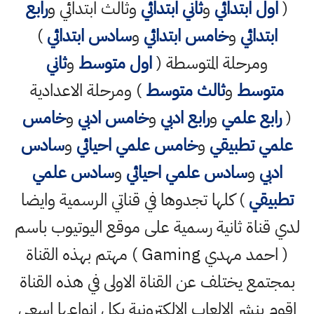
(
اول ابتدائي
و
ثاني ابتدائي
وثالث ابتدائي و
رابع
ابتدائي
و
خامس ابتدائي
و
سادس ابتدائي
)
ومرحلة المتوسطة (
اول متوسط
و
ثاني
متوسط
و
ثالث متوسط
) ومرحلة الاعدادية
(
رابع علمي
و
رابع ادبي
و
خامس ادبي
و
خامس
علمي تطبيقي
و
خامس علمي احيائي
و
سادس
ادبي
و
سادس علمي احيائي
و
سادس علمي
تطبيقي
) كلها تجدوها في قناتي الرسمية وايضا
لدي قناة ثانية رسمية على موقع اليوتيوب باسم
( احمد مهدي Gaming ) مهتم بهذه القناة
بمجتمع يختلف عن القناة الاولى في هذه القناة
اقوم بنشر الالعاب الالكترونية بكل انواعها اسعى