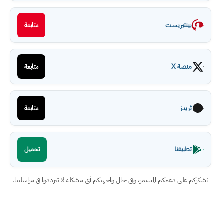
بينتيريست
متابعة
منصة X
متابعة
ثريدز
متابعة
تطبيقنا
تحميل
نشكركم على دعمكم المستمر، وفي حال واجهتكم أي مشكلة لا تترددوا في مراسلتنا.