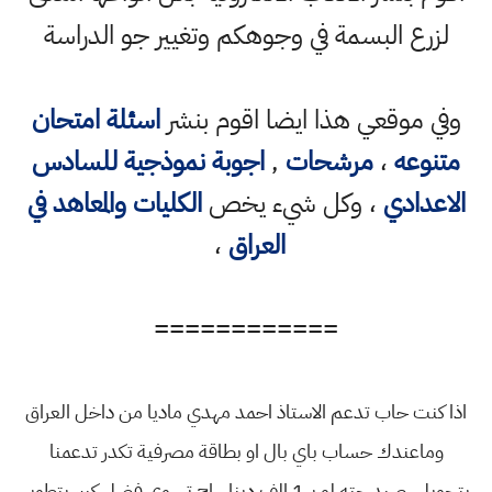
لزرع البسمة في وجوهكم وتغيير جو الدراسة
وفي موقعي هذا ايضا اقوم بنشر
اسئلة امتحان
متنوعه
،
مرشحات
,
اجوبة نموذجية للسادس
الاعدادي
، وكل شيء يخص
الكليات والمعاهد في
العراق
،
============
اذا كنت حاب تدعم الاستاذ احمد مهدي ماديا من داخل العراق
وماعندك حساب باي بال او بطاقة مصرفية تكدر تدعمنا
بتحويل رصيد حته لو بـ 1 الف دينار راح تسوي فضل كبير بتطوير