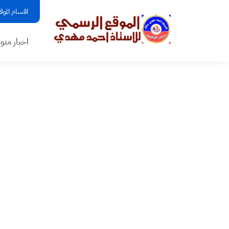
اقسام الموق
اخبار منو