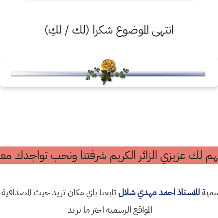
انتهى الموضوع شكرا (لك / لكِ)
م لك عزيزي الزائر الكريم شرفتنا ونحب تواجدك معن
رسمية
للاستاذ احمد مهدي شلال
تابعنا باي مكان تريد حيث المصداقية 
المواقع الرسمية اختر ما تريد