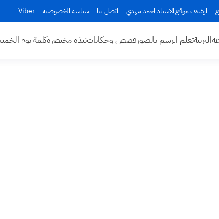
ع
ارشيف موقع الاستاذ احمد مهدي
اتصل بنا
سياسة الخصوصية
Viber
عه
التربية
تعلم الرسم بالصور
قصص وحكايات
نبذة مختصرة
كلمة يوم الخم