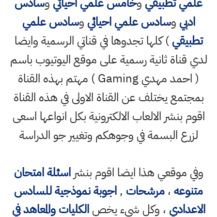
علمي تطبيقي
و
خامس علمي احيائي
و
سادس
ادبي
و
سادس علمي احيائي
و
سادس علمي
تطبيقي
) كلها تجدوها في قناتي الرسمية وايضا
لدي قناة ثانية رسمية على موقع اليوتيوب باسم
( احمد مهدي Gaming ) مهتم بهذه القناة
بمجتمع يختلف عن القناة الاولى في هذه القناة
اقوم بنشر الالعاب الالكترونية بكل انواعها اسعى
لزرع البسمة في وجوهكم وتغيير جو الدراسة
وفي موقعي هذا ايضا اقوم بنشر
اسئلة امتحان
متنوعه
،
مرشحات
,
اجوبة نموذجية للسادس
الاعدادي
، وكل شيء يخص
الكليات والمعاهد في