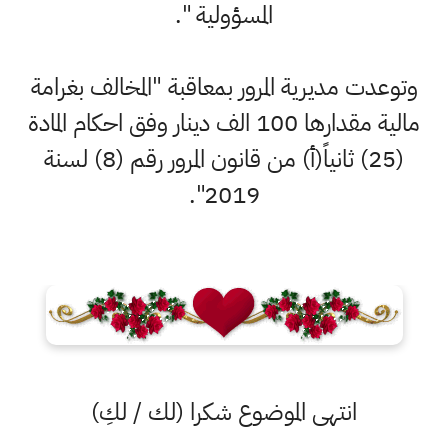
المسؤولية ".
وتوعدت مديرية المرور بمعاقبة "المخالف بغرامة
مالية مقدارها 100 الف دينار وفق احكام المادة
(25) ثانياً(أ) من قانون المرور رقم (8) لسنة
2019".
انتهى الموضوع شكرا (لك / لكِ)