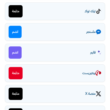
تيك توك
متابعة
ماسنجر
انضم
فايبر
انضم
بينتيريست
متابعة
منصة X
متابعة