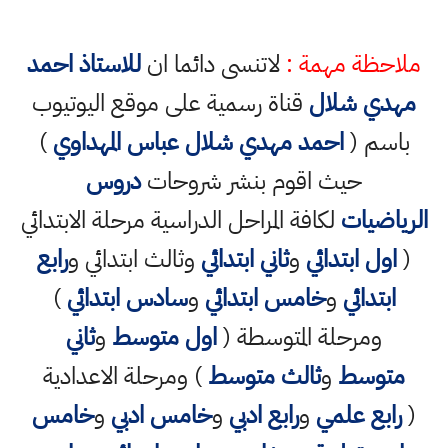
ملاحظة مهمة :
لاتنسى دائما ان
للاستاذ احمد
مهدي شلال
قناة رسمية على موقع اليوتيوب
باسم (
احمد مهدي شلال عباس المهداوي
)
حيث اقوم بنشر شروحات
دروس
الرياضيات
لكافة المراحل الدراسية مرحلة الابتدائي
(
اول ابتدائي
و
ثاني ابتدائي
وثالث ابتدائي و
رابع
ابتدائي
و
خامس ابتدائي
و
سادس ابتدائي
)
ومرحلة المتوسطة (
اول متوسط
و
ثاني
متوسط
و
ثالث متوسط
) ومرحلة الاعدادية
(
رابع علمي
و
رابع ادبي
و
خامس ادبي
و
خامس