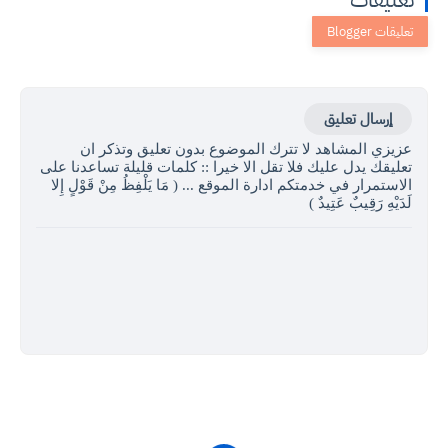
إرسال تعليق
عزيزي المشاهد لا تترك الموضوع بدون تعليق وتذكر ان
تعليقك يدل عليك فلا تقل الا خيرا :: كلمات قليلة تساعدنا على
الاستمرار في خدمتكم ادارة الموقع ... ( مَا يَلْفِظُ مِنْ قَوْلٍ إِلا
لَدَيْهِ رَقِيبٌ عَتِيدٌ )