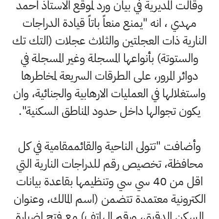
وقالت المديرية في بيان ورد لموقع الاستاذ احمد
مهدي ، انه "يمنع منعاً باتاً قيادة الدراجات
النارية ذات العجلتين والثلاث عجلات (التك تك
والستوتة) بأنواعها المسجلة وغير المسجلة في
دوائر المرور، على الطرقات السريعة لمخاطرها
واستغلالها في العمليات الارهابية والجنائية، وان
يكون تجوالها داخل حدود المناطق السكنية".
وأضافت "تتولى الناحية والقائممقامية في كل
محافظة، تخصيص رقم للدراجات النارية التي
اقل من 40 سي سي وتنظيمها بقاعدة بيانات
الكترونية معتمدة تتضمن (اسم المالك، وعنوان
السكن الدقيق، ورقم الهاتف) مع فتح اضبارة