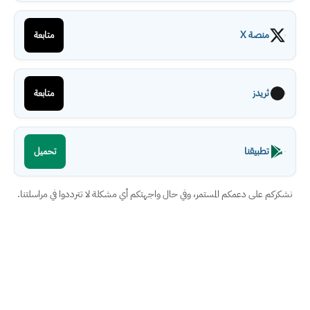
منصة X
متابعة
ثريدز
متابعة
تطبيقنا
تحميل
نشكركم على دعمكم المستمر، وفي حال واجهتكم أي مشكلة لا تترددوا في مراسلتنا.