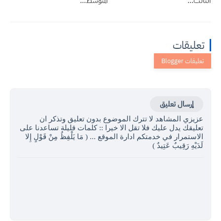
الثالث...
المتوسط...
تعليقات
إرسال تعليق
عزيزي المشاهد لا تترك الموضوع بدون تعليق وتذكر ان
تعليقك يدل عليك فلا تقل الا خيرا :: كلمات قليلة تساعدنا على
الاستمرار في خدمتكم ادارة الموقع ... ( مَا يَلْفِظُ مِنْ قَوْلٍ إِلا
لَدَيْهِ رَقِيبٌ عَتِيدٌ )