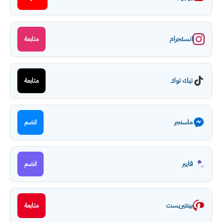
انستجرام
متابعة
تيك توك
متابعة
ماسنجر
انضم
فايبر
انضم
بينتيريست
متابعة