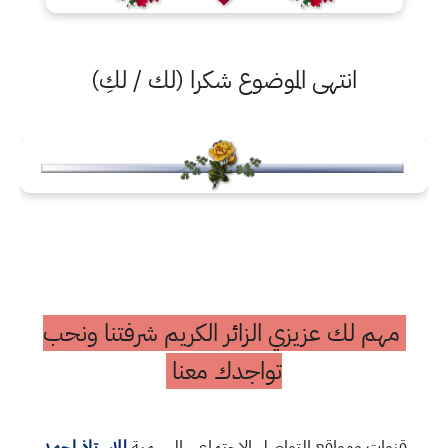
انتهى الموضوع شكرا (لك / لكِ)
مهم لك عزيزي الزائر الكريم شرفتنا ونحب
تواجدك معنا
قنوات ومواقع التواصل الاجتماعي الرسمية
للاستاذ احمد