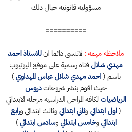
مسؤولية قانونية حيال ذلك
==========
ملاحظة مهمة :
لاتنسى دائما ان
للاستاذ احمد
مهدي شلال
قناة رسمية على موقع اليوتيوب
باسم (
احمد مهدي شلال عباس المهداوي
)
حيث اقوم بنشر شروحات
دروس
الرياضيات
لكافة المراحل الدراسية مرحلة الابتدائي
(
اول ابتدائي
و
ثاني ابتدائي
وثالث ابتدائي و
رابع
ابتدائي
و
خامس ابتدائي
و
سادس ابتدائي
)