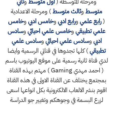
ومرحلة المتوسطة (
اول متوسط
و
ثاني
متوسط
و
ثالث متوسط
) ومرحلة الاعدادية
(
رابع علمي
و
رابع ادبي
و
خامس ادبي
و
خامس
علمي تطبيقي
و
خامس علمي احيائي
و
سادس
ادبي
و
سادس علمي احيائي
و
سادس علمي
تطبيقي
) كلها تجدوها في قناتي الرسمية وايضا
لدي قناة ثانية رسمية على موقع اليوتيوب باسم
( احمد مهدي Gaming ) مهتم بهذه القناة
بمجتمع يختلف عن القناة الاولى في هذه القناة
اقوم بنشر الالعاب الالكترونية بكل انواعها اسعى
لزرع البسمة في وجوهكم وتغيير جو الدراسة