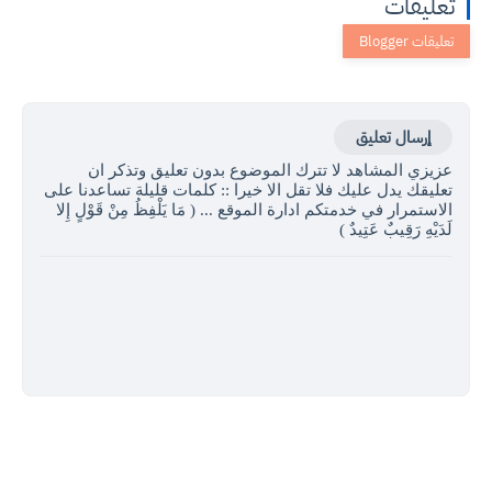
تعليقات
إرسال تعليق
عزيزي المشاهد لا تترك الموضوع بدون تعليق وتذكر ان
تعليقك يدل عليك فلا تقل الا خيرا :: كلمات قليلة تساعدنا على
الاستمرار في خدمتكم ادارة الموقع ... ( مَا يَلْفِظُ مِنْ قَوْلٍ إِلا
لَدَيْهِ رَقِيبٌ عَتِيدٌ )