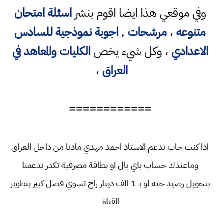
وفي موقعي هذا ايضا اقوم بنشر
اسئلة امتحان
متنوعه
،
مرشحات
,
اجوبة نموذجية للسادس
الاعدادي
، وكل شيء يخص
الكليات والمعاهد في
العراق
،
============
اذا كنت حاب تدعم الاستاذ احمد مهدي ماديا من داخل العراق
وماعندك حساب باي بال او بطاقة مصرفية تكدر تدعمنا
بتحويل رصيد حته لو بـ 1 الف دينار راح تسوي فضل كبير بتطوير
القناة