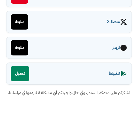
منصة X
متابعة
ثريدز
متابعة
تطبيقنا
تحميل
نشكركم على دعمكم المستمر، وفي حال واجهتكم أي مشكلة لا تترددوا في مراسلتنا.