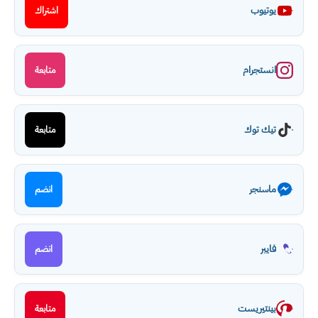
يوتيوب
اشتراك
انستجرام
متابعة
تيك توك
متابعة
ماسنجر
انضم
فايبر
انضم
بينتيريست
متابعة