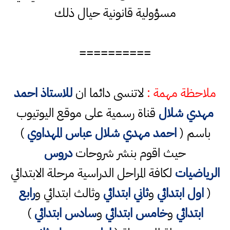
مسؤولية قانونية حيال ذلك
==========
ملاحظة مهمة :
لاتنسى دائما ان
للاستاذ احمد
مهدي شلال
قناة رسمية على موقع اليوتيوب
باسم (
احمد مهدي شلال عباس المهداوي
)
حيث اقوم بنشر شروحات
دروس
الرياضيات
لكافة المراحل الدراسية مرحلة الابتدائي
(
اول ابتدائي
و
ثاني ابتدائي
وثالث ابتدائي و
رابع
ابتدائي
و
خامس ابتدائي
و
سادس ابتدائي
)