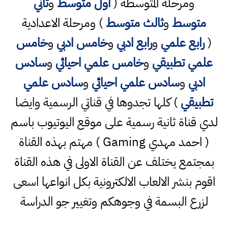
ومرحلة المتوسطة (
اول متوسط
و
ثاني
متوسط
و
ثالث متوسط
) ومرحلة الاعدادية
(
رابع علمي
و
رابع ادبي
و
خامس ادبي
و
خامس
علمي تطبيقي
و
خامس علمي احيائي
و
سادس
ادبي
و
سادس علمي احيائي
و
سادس علمي
تطبيقي
) كلها تجدوها في قناتي الرسمية وايضا
لدي قناة ثانية رسمية على موقع اليوتيوب باسم
( احمد مهدي Gaming ) مهتم بهذه القناة
بمجتمع يختلف عن القناة الاولى في هذه القناة
اقوم بنشر الالعاب الالكترونية بكل انواعها اسعى
لزرع البسمة في وجوهكم وتغيير جو الدراسة