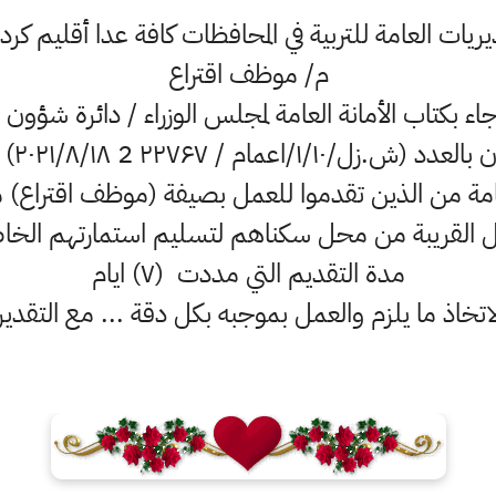
مديريات العامة للتربية في المحافظات كافة عدا أقليم كر
م/ موظف اقتراع
 جاء بكتاب الأمانة العامة لمجلس الوزراء / دائرة شؤون
ش.زل/۱/۱۰/اعمام / ۲۲۷۶۷ 2 ۲۰۲۱/۸/۱۸) تقرر :۔
عامة من الذين تقدموا للعمل بصيفة (موظف اقتراع)
ل القريبة من محل سكناهم لتسليم استمارتهم الخاصة 
مدة التقديم التي مددت (۷) ايام
اتخاذ ما يلزم والعمل بموجبه بكل دقة ... مع التقدير