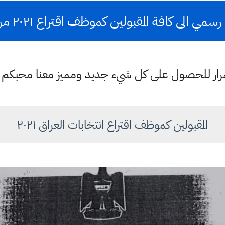
مي الى كافة المقبولين كموظف اقتراع ٢٠٢١ مراجعة
ستمرار للحصول على كل شيء جديد ومميز معنا محبكم
المقبولين كموظف اقتراع انتخابات العراق ٢٠٢١