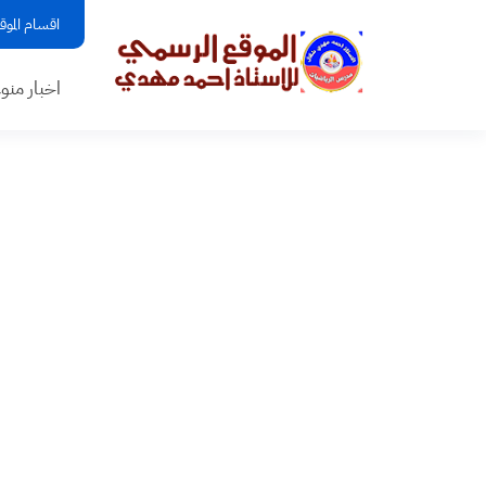
اقسام الموق
اخبار منو