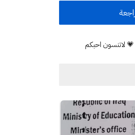
 💗 لاتنسون احبكم