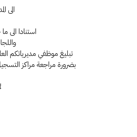
الى ال
استنادا الى ما
واللجان بالعدد (
تبلیغ موظفي مديرياتكم ال
بضرورة مراجعة مراكز التسجي
ل