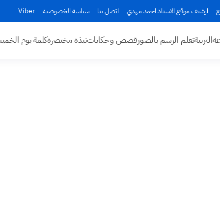
ع
ارشيف موقع الاستاذ احمد مهدي
اتصل بنا
سياسة الخصوصية
Viber
عه
التربية
تعلم الرسم بالصور
قصص وحكايات
نبذة مختصرة
كلمة يوم الخم