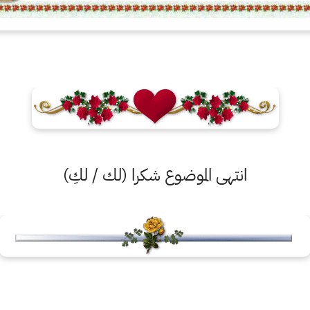
انتهى الموضوع شكرا (لك / لكِ)