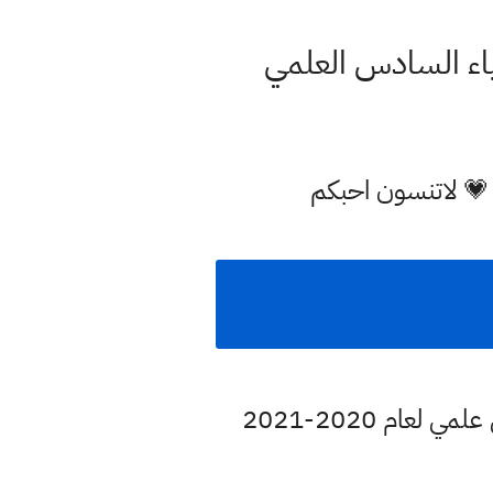
اء السادس العلمي
 💗 لاتنسون احبكم
مخطط لتسهيل شرح الاتزان الايوني والذوبانيه من مادة الكيمياء لصف السادس علمي لعام 2020-2021