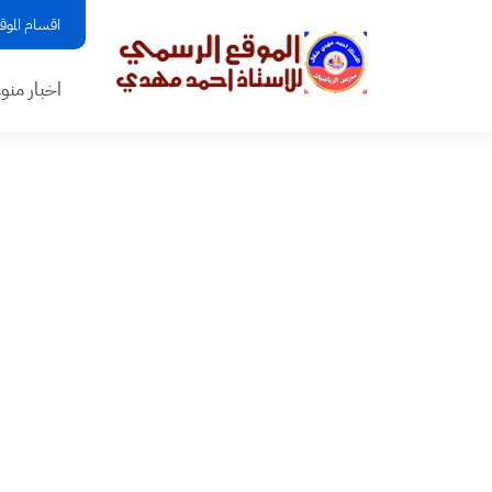
اقسام الموق
اخبار منو