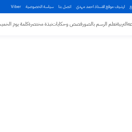
ع
ارشيف موقع الاستاذ احمد مهدي
اتصل بنا
سياسة الخصوصية
Viber
عه
التربية
تعلم الرسم بالصور
قصص وحكايات
نبذة مختصرة
كلمة يوم الخم