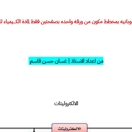
ذوبانيه بمخطط مكون من ورقه واحده بصفحتين فقط لمادة الكــــيمياء
من اعداد الاستاذ | غسان حسن قاسم
الالكتروليتات