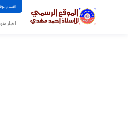
اقسام الموق
اخبار منو