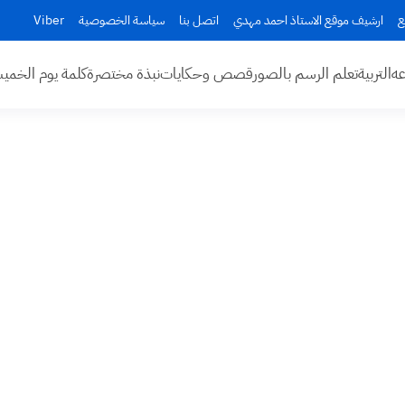
ع
ارشيف موقع الاستاذ احمد مهدي
اتصل بنا
سياسة الخصوصية
Viber
عه
التربية
تعلم الرسم بالصور
قصص وحكايات
نبذة مختصرة
كلمة يوم الخم