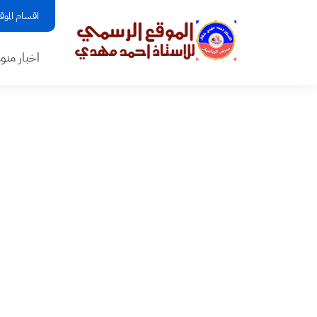
اقسام الموق
اخبار منو