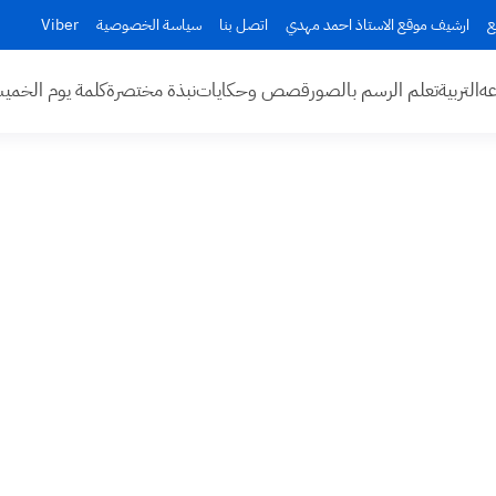
ع
ارشيف موقع الاستاذ احمد مهدي
اتصل بنا
سياسة الخصوصية
Viber
عه
التربية
تعلم الرسم بالصور
قصص وحكايات
نبذة مختصرة
كلمة يوم الخم