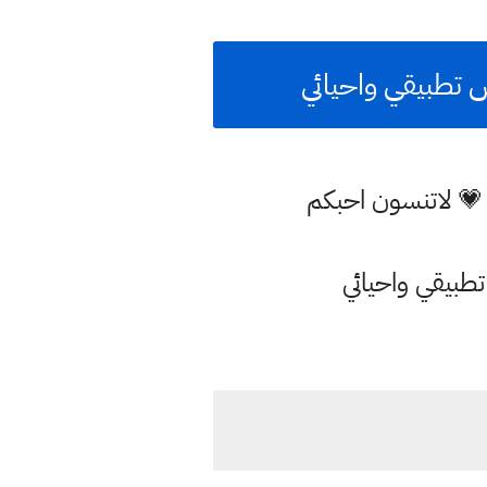
س تطبيقي واحيائي
 💗 لاتنسون احبكم
طبيقي واحيائي