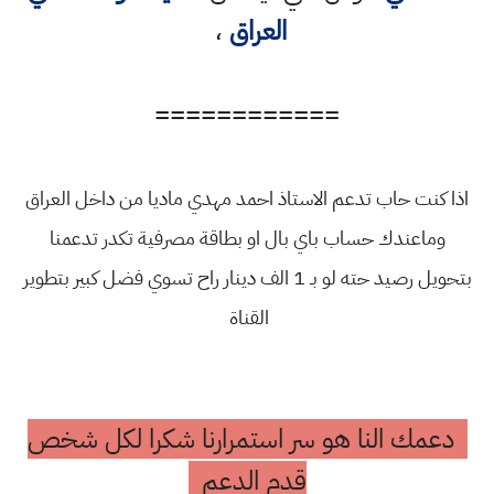
العراق
،
============
اذا كنت حاب تدعم الاستاذ احمد مهدي ماديا من داخل العراق
وماعندك حساب باي بال او بطاقة مصرفية تكدر تدعمنا
بتحويل رصيد حته لو بـ 1 الف دينار راح تسوي فضل كبير بتطوير
القناة
دعمك النا هو سر استمرارنا شكرا لكل شخص
قدم الدعم