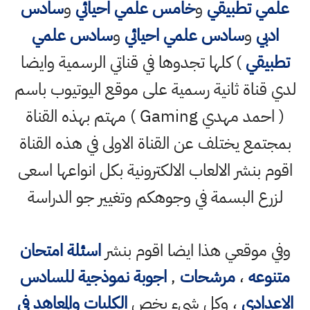
علمي تطبيقي
و
خامس علمي احيائي
و
سادس
ادبي
و
سادس علمي احيائي
و
سادس علمي
تطبيقي
) كلها تجدوها في قناتي الرسمية وايضا
لدي قناة ثانية رسمية على موقع اليوتيوب باسم
( احمد مهدي Gaming ) مهتم بهذه القناة
بمجتمع يختلف عن القناة الاولى في هذه القناة
اقوم بنشر الالعاب الالكترونية بكل انواعها اسعى
لزرع البسمة في وجوهكم وتغيير جو الدراسة
وفي موقعي هذا ايضا اقوم بنشر
اسئلة امتحان
متنوعه
،
مرشحات
,
اجوبة نموذجية للسادس
الاعدادي
، وكل شيء يخص
الكليات والمعاهد في