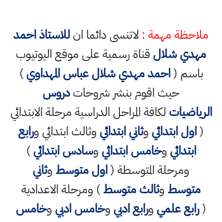
ملاحظة مهمة :
لاتنسى دائما ان
للاستاذ احمد
مهدي شلال
قناة رسمية على موقع اليوتيوب
باسم (
احمد مهدي شلال عباس المهداوي
)
حيث اقوم بنشر شروحات
دروس
الرياضيات
لكافة المراحل الدراسية مرحلة الابتدائي
(
اول ابتدائي
و
ثاني ابتدائي
وثالث ابتدائي و
رابع
ابتدائي
و
خامس ابتدائي
و
سادس ابتدائي
)
ومرحلة المتوسطة (
اول متوسط
و
ثاني
متوسط
و
ثالث متوسط
) ومرحلة الاعدادية
(
رابع علمي
و
رابع ادبي
و
خامس ادبي
و
خامس