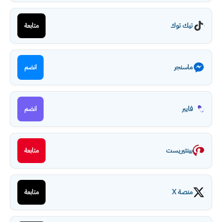
تيك توك
متابعة
ماسنجر
انضم
فايبر
انضم
بينتيريست
متابعة
منصة X
متابعة