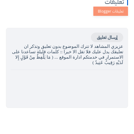
تعليقات
إرسال تعليق
عزيزي المشاهد لا تترك الموضوع بدون تعليق وتذكر ان
تعليقك يدل عليك فلا تقل الا خيرا :: كلمات قليلة تساعدنا على
الاستمرار في خدمتكم ادارة الموقع ... ( مَا يَلْفِظُ مِنْ قَوْلٍ إِلا
لَدَيْهِ رَقِيبٌ عَتِيدٌ )