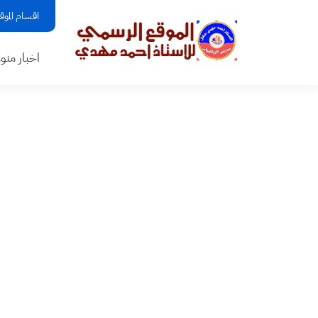
اقسام الموق
اخبار منو