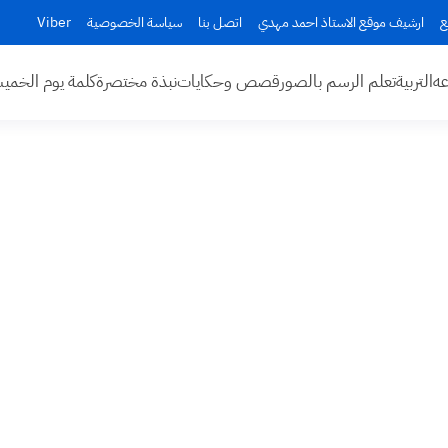
ع
ارشيف موقع الاستاذ احمد مهدي
اتصل بنا
سياسة الخصوصية
Viber
عه
التربية
تعلم الرسم بالصور
قصص وحكايات
نبذة مختصرة
كلمة يوم الخم