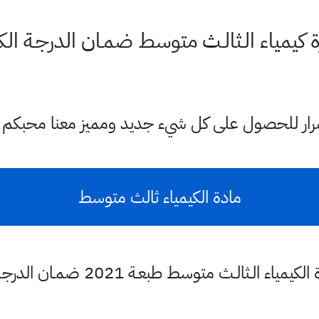
زة كيمياء الـثالـث متوسط ضمـان الدرجـة الك
ستمرار للحصول على كل شيء جديد ومميز معنا محبكم
مادة الكيمياء ثالث متوسط
الـثالـث متوسط طبعـة 2021 ضمـان الدرجـة الكاملة بالوزاري