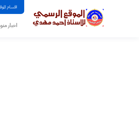
اقسام الموق
اخبار منو