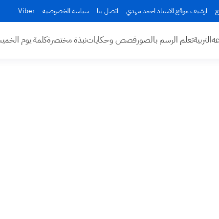
ع
ارشيف موقع الاستاذ احمد مهدي
اتصل بنا
سياسة الخصوصية
Viber
عه
التربية
تعلم الرسم بالصور
قصص وحكايات
نبذة مختصرة
كلمة يوم الخم