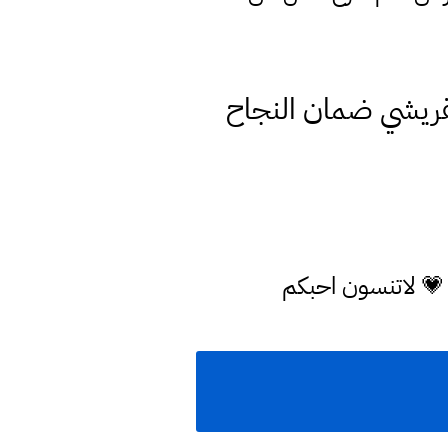
القريشي ضمان النجاح
 💗 لاتنسون احبكم