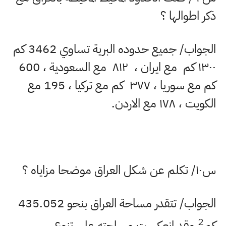
ذكر اطوالها ؟
الجواب/ جميع حدوده البرية تساوي
3462
كم
۱۳۰۰
كم مع ايران ،
۸۱۲
مع السعودية ، 600
كم مع سوريا ،
۳۷۷
كم مع تركيا ، 195 مع
الكويت ،
۱۷۸
مع الاردن
.
س
۱۰/
تكلم عن شكل العراق موضحا مزاياه ؟
الجواب/ تتقدر مساحة العراق بنحو
435.052
2
كم
وقد انعكست مساحته على تنوع