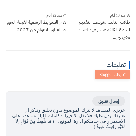
منذ 18 أيام
منذ 22 أيام
طلاب الثالث متوسط التقديم
هام الضوابط الرسمية لقرعة الحج
للدورة الثالثة عشر لمعهد إعداد
في العراق للأعوام من 2027...
مفوضي...
تعليقات
إرسال تعليق
عزيزي المشاهد لا تترك الموضوع بدون تعليق وتذكر ان
تعليقك يدل عليك فلا تقل الا خيرا :: كلمات قليلة تساعدنا على
الاستمرار في خدمتكم ادارة الموقع ... ( مَا يَلْفِظُ مِنْ قَوْلٍ إِلا
لَدَيْهِ رَقِيبٌ عَتِيدٌ )