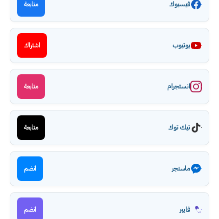
فيسبوك
متابعة
يوتيوب
اشتراك
انستجرام
متابعة
تيك توك
متابعة
ماسنجر
انضم
فايبر
انضم