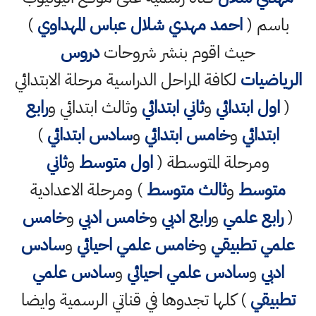
باسم (
احمد مهدي شلال عباس المهداوي
)
حيث اقوم بنشر شروحات
دروس
الرياضيات
لكافة المراحل الدراسية مرحلة الابتدائي
(
اول ابتدائي
و
ثاني ابتدائي
وثالث ابتدائي و
رابع
ابتدائي
و
خامس ابتدائي
و
سادس ابتدائي
)
ومرحلة المتوسطة (
اول متوسط
و
ثاني
متوسط
و
ثالث متوسط
) ومرحلة الاعدادية
(
رابع علمي
و
رابع ادبي
و
خامس ادبي
و
خامس
علمي تطبيقي
و
خامس علمي احيائي
و
سادس
ادبي
و
سادس علمي احيائي
و
سادس علمي
تطبيقي
) كلها تجدوها في قناتي الرسمية وايضا