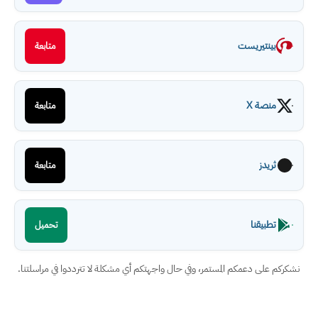
بينتيريست
متابعة
منصة X
متابعة
ثريدز
متابعة
تطبيقنا
تحميل
نشكركم على دعمكم المستمر، وفي حال واجهتكم أي مشكلة لا تترددوا في مراسلتنا.