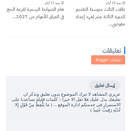
منذ 19 أيام
منذ 23 أيام
طلاب الثالث متوسط التقديم
هام الضوابط الرسمية لقرعة الحج
للدورة الثالثة عشر لمعهد إعداد
في العراق للأعوام من 2027...
مفوضي...
تعليقات
إرسال تعليق
عزيزي المشاهد لا تترك الموضوع بدون تعليق وتذكر ان
تعليقك يدل عليك فلا تقل الا خيرا :: كلمات قليلة تساعدنا على
الاستمرار في خدمتكم ادارة الموقع ... ( مَا يَلْفِظُ مِنْ قَوْلٍ إِلا
لَدَيْهِ رَقِيبٌ عَتِيدٌ )