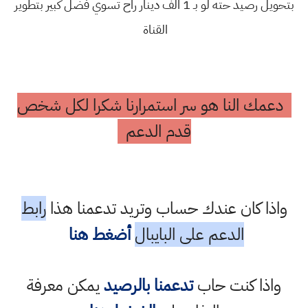
بتحويل رصيد حته لو بـ 1 الف دينار راح تسوي فضل كبير بتطوير
القناة
دعمك النا هو سر استمرارنا شكرا لكل شخص
قدم الدعم
واذا كان عندك حساب وتريد تدعمنا هذا
رابط
الدعم على البايبال
أضغط هنا
واذا كنت حاب
تدعمنا بالرصيد
يمكن معرفة