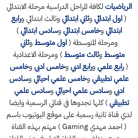
الرياضيات
لكافة المراحل الدراسية مرحلة الابتدائي
(
اول ابتدائي
و
ثاني ابتدائي
وثالث ابتدائي و
رابع
ابتدائي
و
خامس ابتدائي
و
سادس ابتدائي
)
ومرحلة المتوسطة (
اول متوسط
و
ثاني
متوسط
و
ثالث متوسط
) ومرحلة الاعدادية
(
رابع علمي
و
رابع ادبي
و
خامس ادبي
و
خامس
علمي تطبيقي
و
خامس علمي احيائي
و
سادس
ادبي
و
سادس علمي احيائي
و
سادس علمي
تطبيقي
) كلها تجدوها في قناتي الرسمية وايضا
لدي قناة ثانية رسمية على موقع اليوتيوب باسم
( احمد مهدي Gaming ) مهتم بهذه القناة