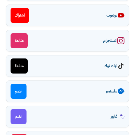
يوتيوب
اشتراك
انستجرام
متابعة
تيك توك
متابعة
ماسنجر
انضم
فايبر
انضم