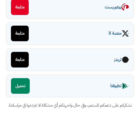
بينتيريست
متابعة
منصة X
متابعة
ثريدز
متابعة
تطبيقنا
تحميل
نشكركم على دعمكم المستمر، وفي حال واجهتكم أي مشكلة لا تترددوا في مراسلتنا.