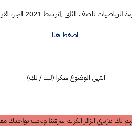
ف الثاني المتوسط 2021 الجزء الاول عن طريق جوجل درايف
اضغط هنا
انتهى الموضوع شكرا (لك / لكِ)
م لك عزيزي الزائر الكريم شرفتنا ونحب تواجدك معن