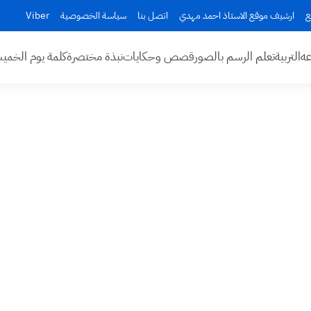
ع
ارشيف موقع الاستاذ احمد مهدي
اتصل بنا
سياسة الخصوصية
Viber
عه
التربية
تعلم الرسم بالصور
قصص وحكايات
نبذة مختصرة
كلمة يوم الخم