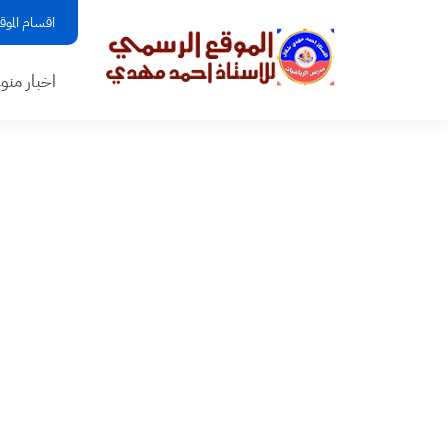
اقسام الموق
اخبار منو