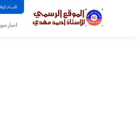
اقسام الموق
اخبار منو