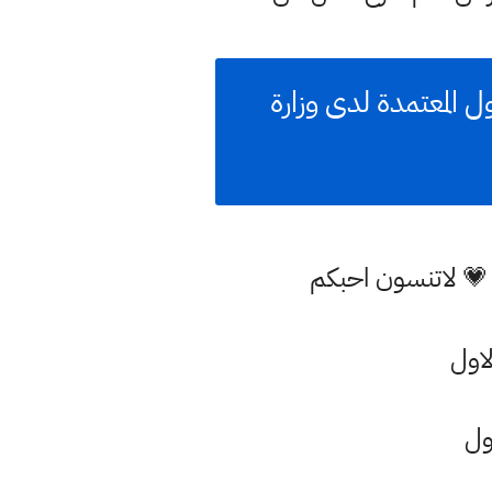
الفيزياء السادس الاحيائي 2021 الدور الاول المعتمدة لدى وزارة
 💗 لاتنسون احبكم
ول