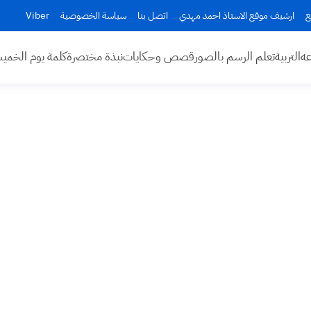
ع
ارشيف موقع الاستاذ احمد مهدي
اتصل بنا
سياسة الخصوصية
Viber
عه
التربية
تعلم الرسم بالصور
قصص وحكايات
نبذة مختصرة
كلمة يوم الخم