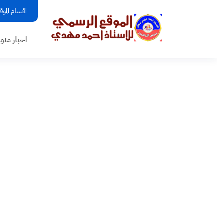
اقسام الموق
اخبار منو