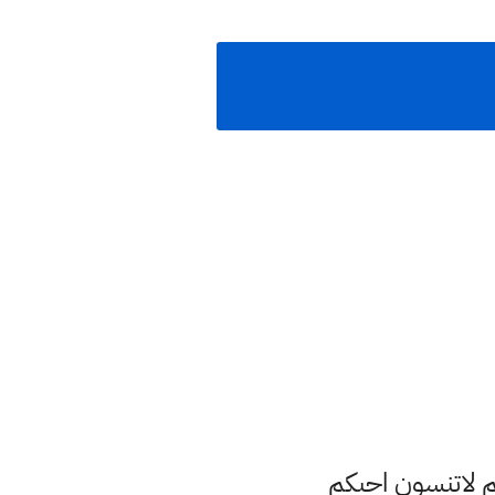
م لاتنسون احبكم