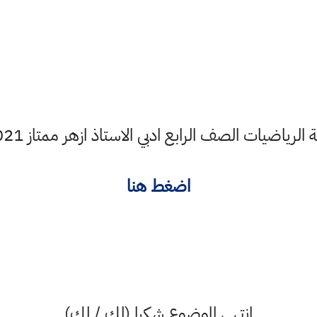
 الصف الرابع ادبي الاستاذ ازهر ممتاز 2021 عن طريق جوجل درايف
اضغط هنا
انتهى الموضوع شكرا (لك / لكِ)