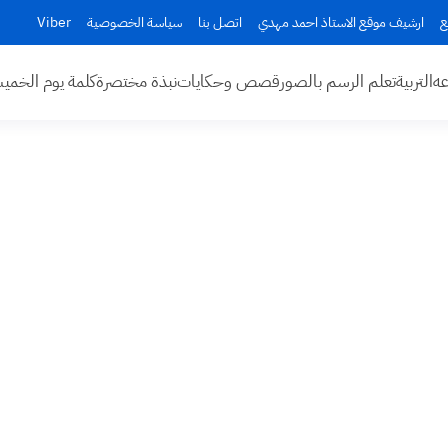
ع
ارشيف موقع الاستاذ احمد مهدي
اتصل بنا
سياسة الخصوصية
Viber
عه
التربية
تعلم الرسم بالصور
قصص وحكايات
نبذة مختصرة
كلمة يوم الخم