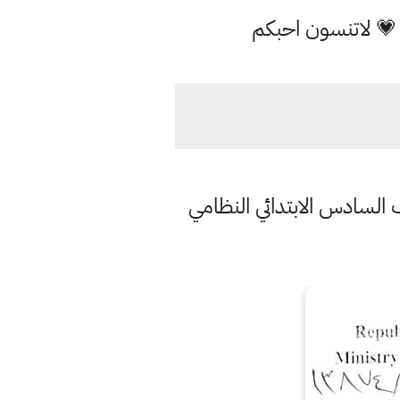
 💗 لاتنسون احبكم
صف السادس الابتدائي النظامي