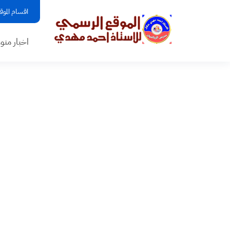
اقسام الموق
اخبار منو