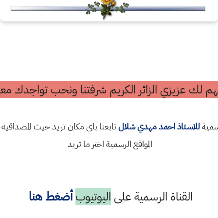
م لك عزيزي الزائر الكريم شرفتنا ونحب تواجدك معن
رسمية
للاستاذ احمد مهدي شلال
تابعنا باي مكان تريد حيث المصداقية 
المواقع الرسمية اختر ما تريد
القناة الرسمية على
اليوتيوب
أضغط هنا