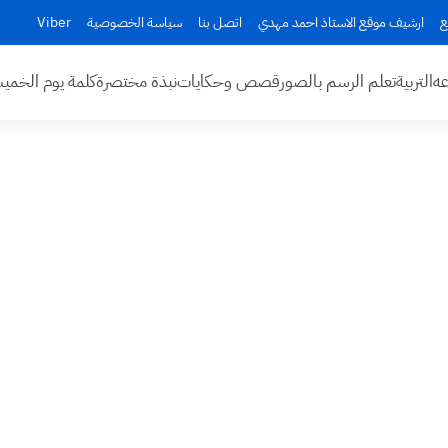
ع
ارشيف موقع الاستاذ احمد مهدي
اتصل بنا
سياسة الخصوصية
Viber
عه
التربية
تعلم الرسم بالصور
قصص وحكايات
نبذة مختصرة
كلمة يوم الخم