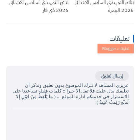
نتائج التمهيدي السادس الابتدائي
نتائج التمهيدي السادس الابتدائي
2026 البصرة
2026 ذي قار
تعليقات
إرسال تعليق
عزيزي المشاهد لا تترك الموضوع بدون تعليق وتذكر ان
تعليقك يدل عليك فلا تقل الا خيرا :: كلمات قليلة تساعدنا على
الاستمرار في خدمتكم ادارة الموقع ... ( مَا يَلْفِظُ مِنْ قَوْلٍ إِلا
لَدَيْهِ رَقِيبٌ عَتِيدٌ )