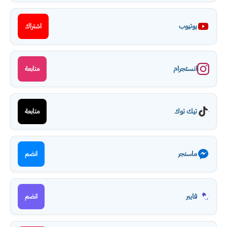
يوتيوب
اشتراك
انستجرام
متابعة
تيك توك
متابعة
ماسنجر
انضم
فايبر
انضم