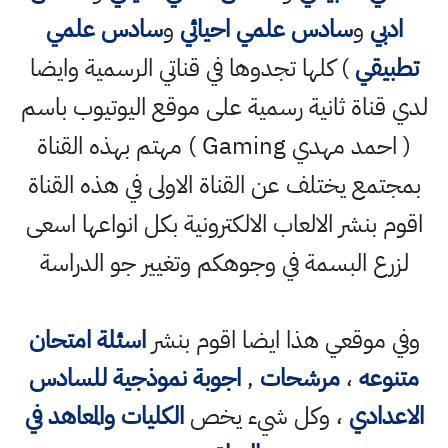
ادبي
و
سادس علمي احيائي
و
سادس علمي
تطبيقي
) كلها تجدوها في قناتي الرسمية وايضا
لدي قناة ثانية رسمية على موقع اليوتيوب باسم
( احمد مهدي Gaming ) مهتم بهذه القناة
بمجتمع يختلف عن القناة الاولى في هذه القناة
اقوم بنشر الالعاب الالكترونية بكل انواعها اسعى
لزرع البسمة في وجوهكم وتغيير جو الدراسة
وفي موقعي هذا ايضا اقوم بنشر
اسئلة امتحان
متنوعه
،
مرشحات
,
اجوبة نموذجية للسادس
الاعدادي
، وكل شيء يخص
الكليات والمعاهد في