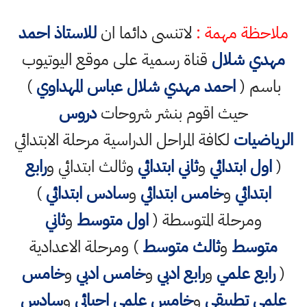
ملاحظة مهمة :
لاتنسى دائما ان
للاستاذ احمد
مهدي شلال
قناة رسمية على موقع اليوتيوب
باسم (
احمد مهدي شلال عباس المهداوي
)
حيث اقوم بنشر شروحات
دروس
الرياضيات
لكافة المراحل الدراسية مرحلة الابتدائي
(
اول ابتدائي
و
ثاني ابتدائي
وثالث ابتدائي و
رابع
ابتدائي
و
خامس ابتدائي
و
سادس ابتدائي
)
ومرحلة المتوسطة (
اول متوسط
و
ثاني
متوسط
و
ثالث متوسط
) ومرحلة الاعدادية
(
رابع علمي
و
رابع ادبي
و
خامس ادبي
و
خامس
علمي تطبيقي
و
خامس علمي احيائي
و
سادس