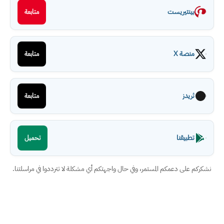
بينتيريست
متابعة
منصة X
متابعة
ثريدز
متابعة
تطبيقنا
تحميل
نشكركم على دعمكم المستمر، وفي حال واجهتكم أي مشكلة لا تترددوا في مراسلتنا.