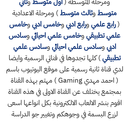
ومرحلة المتوسطة (
اول متوسط
و
ثاني
متوسط
و
ثالث متوسط
) ومرحلة الاعدادية
(
رابع علمي
و
رابع ادبي
و
خامس ادبي
و
خامس
علمي تطبيقي
و
خامس علمي احيائي
و
سادس
ادبي
و
سادس علمي احيائي
و
سادس علمي
تطبيقي
) كلها تجدوها في قناتي الرسمية وايضا
لدي قناة ثانية رسمية على موقع اليوتيوب باسم
( احمد مهدي Gaming ) مهتم بهذه القناة
بمجتمع يختلف عن القناة الاولى في هذه القناة
اقوم بنشر الالعاب الالكترونية بكل انواعها اسعى
لزرع البسمة في وجوهكم وتغيير جو الدراسة