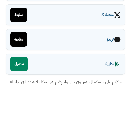
منصة X
متابعة
ثريدز
متابعة
تطبيقنا
تحميل
نشكركم على دعمكم المستمر، وفي حال واجهتكم أي مشكلة لا تترددوا في مراسلتنا.