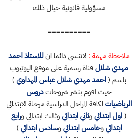
مسؤولية قانونية حيال ذلك
==========
ملاحظة مهمة :
لاتنسى دائما ان
للاستاذ احمد
مهدي شلال
قناة رسمية على موقع اليوتيوب
باسم (
احمد مهدي شلال عباس المهداوي
)
حيث اقوم بنشر شروحات
دروس
الرياضيات
لكافة المراحل الدراسية مرحلة الابتدائي
(
اول ابتدائي
و
ثاني ابتدائي
وثالث ابتدائي و
رابع
ابتدائي
و
خامس ابتدائي
و
سادس ابتدائي
)