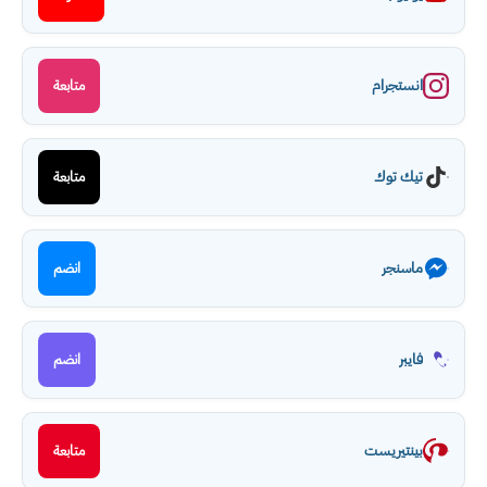
انستجرام
متابعة
تيك توك
متابعة
ماسنجر
انضم
فايبر
انضم
بينتيريست
متابعة