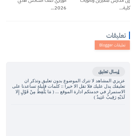
إلى مدارس المتميزين وثانويات
الوزاري صف السادس الادبي
كلية...
2026...
تعليقات
إرسال تعليق
عزيزي المشاهد لا تترك الموضوع بدون تعليق وتذكر ان
تعليقك يدل عليك فلا تقل الا خيرا :: كلمات قليلة تساعدنا على
الاستمرار في خدمتكم ادارة الموقع ... ( مَا يَلْفِظُ مِنْ قَوْلٍ إِلا
لَدَيْهِ رَقِيبٌ عَتِيدٌ )