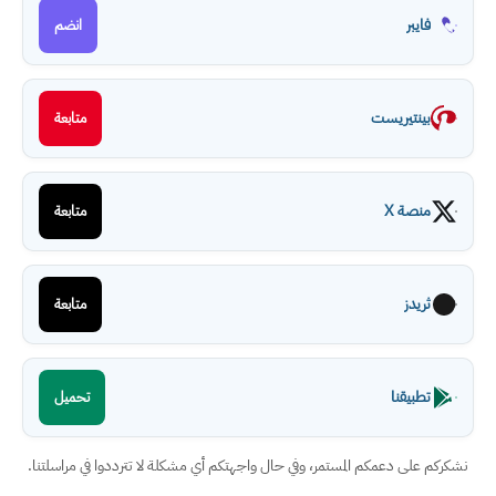
فايبر
انضم
بينتيريست
متابعة
منصة X
متابعة
ثريدز
متابعة
تطبيقنا
تحميل
نشكركم على دعمكم المستمر، وفي حال واجهتكم أي مشكلة لا تترددوا في مراسلتنا.