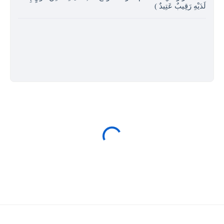
لَدَيْهِ رَقِيبٌ عَتِيدٌ )