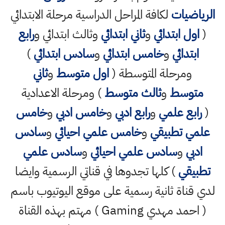
الرياضيات
لكافة المراحل الدراسية مرحلة الابتدائي
(
اول ابتدائي
و
ثاني ابتدائي
وثالث ابتدائي و
رابع
ابتدائي
و
خامس ابتدائي
و
سادس ابتدائي
)
ومرحلة المتوسطة (
اول متوسط
و
ثاني
متوسط
و
ثالث متوسط
) ومرحلة الاعدادية
(
رابع علمي
و
رابع ادبي
و
خامس ادبي
و
خامس
علمي تطبيقي
و
خامس علمي احيائي
و
سادس
ادبي
و
سادس علمي احيائي
و
سادس علمي
تطبيقي
) كلها تجدوها في قناتي الرسمية وايضا
لدي قناة ثانية رسمية على موقع اليوتيوب باسم
( احمد مهدي Gaming ) مهتم بهذه القناة