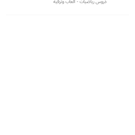
دروس رياضيات - العاب وترفيه