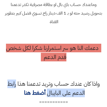
وماعندك حساب باي بال او بطاقة مصرفية تكدر تدعمنا
بتحويل رصيد حته لو بـ 1 الف دينار راح تسوي فضل كبير بتطوير
القناة
دعمك النا هو سر استمرارنا شكرا لكل شخص
قدم الدعم
واذا كان عندك حساب وتريد تدعمنا هذا
رابط
الدعم على البايبال
أضغط هنا
===========