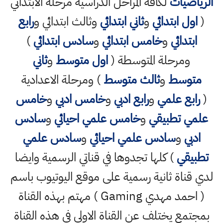
الرياضيات
لكافة المراحل الدراسية مرحلة الابتدائي
(
اول ابتدائي
و
ثاني ابتدائي
وثالث ابتدائي و
رابع
ابتدائي
و
خامس ابتدائي
و
سادس ابتدائي
)
ومرحلة المتوسطة (
اول متوسط
و
ثاني
متوسط
و
ثالث متوسط
) ومرحلة الاعدادية
(
رابع علمي
و
رابع ادبي
و
خامس ادبي
و
خامس
علمي تطبيقي
و
خامس علمي احيائي
و
سادس
ادبي
و
سادس علمي احيائي
و
سادس علمي
تطبيقي
) كلها تجدوها في قناتي الرسمية وايضا
لدي قناة ثانية رسمية على موقع اليوتيوب باسم
( احمد مهدي Gaming ) مهتم بهذه القناة
بمجتمع يختلف عن القناة الاولى في هذه القناة