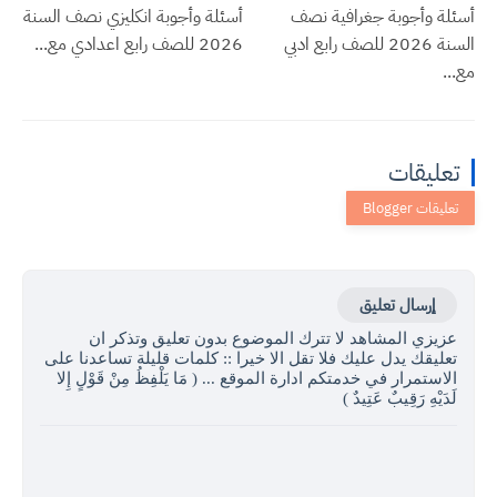
أسئلة وأجوبة جغرافية نصف
أسئلة وأجوبة انكليزي نصف السنة
السنة 2026 للصف رابع ادبي
2026 للصف رابع اعدادي مع...
مع...
تعليقات
إرسال تعليق
عزيزي المشاهد لا تترك الموضوع بدون تعليق وتذكر ان
تعليقك يدل عليك فلا تقل الا خيرا :: كلمات قليلة تساعدنا على
الاستمرار في خدمتكم ادارة الموقع ... ( مَا يَلْفِظُ مِنْ قَوْلٍ إِلا
لَدَيْهِ رَقِيبٌ عَتِيدٌ )