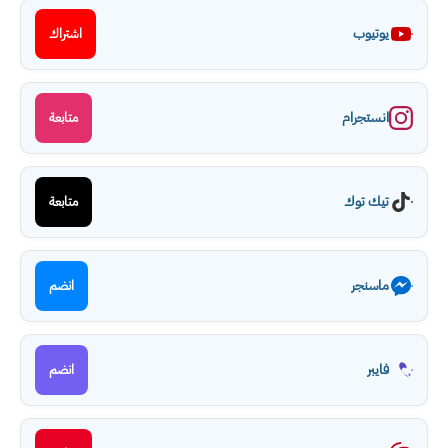
يوتيوب
اشتراك
انستجرام
متابعة
تيك توك
متابعة
ماسنجر
انضم
فايبر
انضم