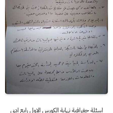
اسئلة جغرافية نهاية الكورس الاول رابع ادبي