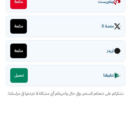
بينتيريست
متابعة
منصة X
متابعة
ثريدز
متابعة
تطبيقنا
تحميل
نشكركم على دعمكم المستمر، وفي حال واجهتكم أي مشكلة لا تترددوا في مراسلتنا.