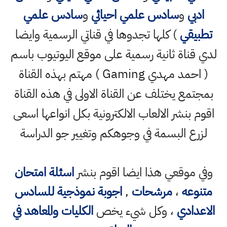
ادبي
و
سادس علمي احيائي
و
سادس علمي
تطبيقي
) كلها تجدوها في قناتي الرسمية وايضا
لدي قناة ثانية رسمية على موقع اليوتيوب باسم
( احمد مهدي Gaming ) مهتم بهذه القناة
بمجتمع يختلف عن القناة الاولى في هذه القناة
اقوم بنشر الالعاب الالكترونية بكل انواعها اسعى
لزرع البسمة في وجوهكم وتغيير جو الدراسة
وفي موقعي هذا ايضا اقوم بنشر
اسئلة امتحان
متنوعه
،
مرشحات
,
اجوبة نموذجية للسادس
الاعدادي
، وكل شيء يخص
الكليات والمعاهد في