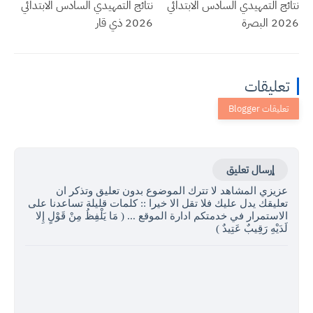
نتائج التمهيدي السادس الابتدائي
نتائج التمهيدي السادس الابتدائي
2026 البصرة
2026 ذي قار
تعليقات
إرسال تعليق
عزيزي المشاهد لا تترك الموضوع بدون تعليق وتذكر ان
تعليقك يدل عليك فلا تقل الا خيرا :: كلمات قليلة تساعدنا على
الاستمرار في خدمتكم ادارة الموقع ... ( مَا يَلْفِظُ مِنْ قَوْلٍ إِلا
لَدَيْهِ رَقِيبٌ عَتِيدٌ )