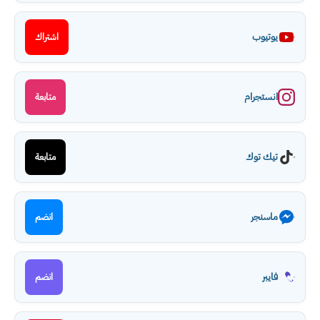
يوتيوب
اشتراك
انستجرام
متابعة
تيك توك
متابعة
ماسنجر
انضم
فايبر
انضم