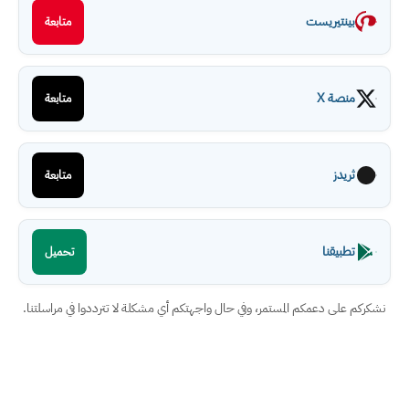
بينتيريست
متابعة
منصة X
متابعة
ثريدز
متابعة
تطبيقنا
تحميل
نشكركم على دعمكم المستمر، وفي حال واجهتكم أي مشكلة لا تترددوا في مراسلتنا.