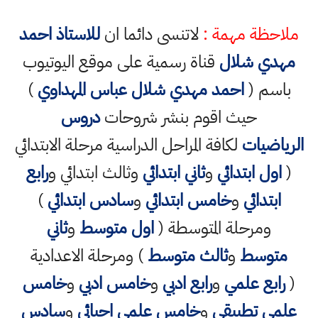
ملاحظة مهمة :
لاتنسى دائما ان
للاستاذ احمد
مهدي شلال
قناة رسمية على موقع اليوتيوب
باسم (
احمد مهدي شلال عباس المهداوي
)
حيث اقوم بنشر شروحات
دروس
الرياضيات
لكافة المراحل الدراسية مرحلة الابتدائي
(
اول ابتدائي
و
ثاني ابتدائي
وثالث ابتدائي و
رابع
ابتدائي
و
خامس ابتدائي
و
سادس ابتدائي
)
ومرحلة المتوسطة (
اول متوسط
و
ثاني
متوسط
و
ثالث متوسط
) ومرحلة الاعدادية
(
رابع علمي
و
رابع ادبي
و
خامس ادبي
و
خامس
علمي تطبيقي
و
خامس علمي احيائي
و
سادس