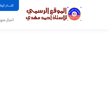
اقسام الموق
اخبار منو