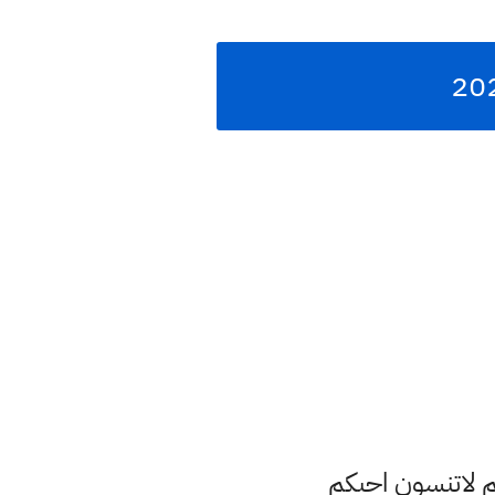
م لاتنسون احبكم