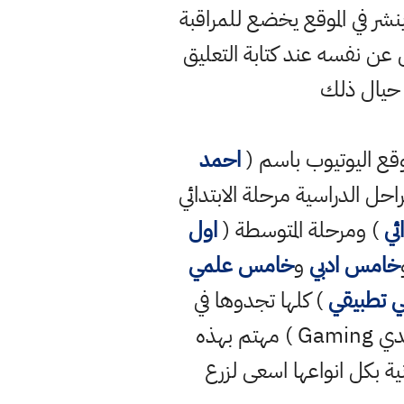
ر في الموقع يخضع للمراقبة
ن نفسه عند كتابة التعليق
 حيال ذلك
قع اليوتيوب باسم (
احمد
راحل الدراسية مرحلة الابتدائي
ئي
) ومرحلة المتوسطة (
اول
خامس ادبي
و
خامس علمي
 تطبيقي
) كلها تجدوها في
قناتي الرسمية وايضا لدي قناة ثانية رسمية على موقع اليوتيوب باسم ( احمد مهدي Gaming ) مهتم بهذه
نية بكل انواعها اسعى لزرع