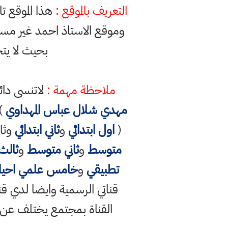
التعريف بالموقع :
هذا الموقع ت
وموقع الاستاذ احمد غير مس
بحيث لا يت
ملاحظة مهمة :
لاتنسى دائ
مهدي شلال عباس المهداوي
) 
(
اول ابتدائي
و
ثاني ابتدائي
وثال
متوسط
و
ثاني متوسط
و
ثالث
تطبيقي
و
خامس علمي احيائ
القناة بمجتمع يختلف عن الق