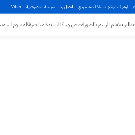
ع
ارشيف موقع الاستاذ احمد مهدي
اتصل بنا
سياسة الخصوصية
Viber
عه
التربية
تعلم الرسم بالصور
قصص وحكايات
نبذة مختصرة
كلمة يوم الخم