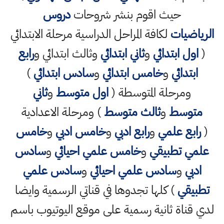
حيث اقوم بنشر شروحات
دروس
الرياضيات
لكافة المراحل الدراسية مرحلة الابتدائي
(
اول ابتدائي
و
ثاني ابتدائي
وثالث ابتدائي و
رابع
ابتدائي
و
خامس ابتدائي
و
سادس ابتدائي
)
ومرحلة المتوسطة (
اول متوسط
و
ثاني
متوسط
و
ثالث متوسط
) ومرحلة الاعدادية
(
رابع علمي
و
رابع ادبي
و
خامس ادبي
و
خامس
علمي تطبيقي
و
خامس علمي احيائي
و
سادس
ادبي
و
سادس علمي احيائي
و
سادس علمي
تطبيقي
) كلها تجدوها في قناتي الرسمية وايضا
لدي قناة ثانية رسمية على موقع اليوتيوب باسم