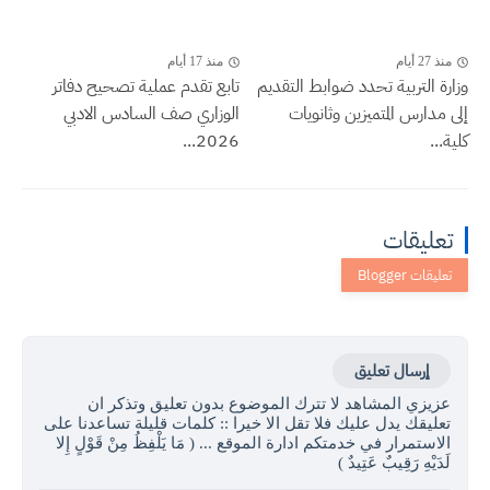
منذ 27 أيام
منذ 17 أيام
وزارة التربية تحدد ضوابط التقديم
تابع تقدم عملية تصحيح دفاتر
إلى مدارس المتميزين وثانويات
الوزاري صف السادس الادبي
كلية...
2026...
تعليقات
إرسال تعليق
عزيزي المشاهد لا تترك الموضوع بدون تعليق وتذكر ان
تعليقك يدل عليك فلا تقل الا خيرا :: كلمات قليلة تساعدنا على
الاستمرار في خدمتكم ادارة الموقع ... ( مَا يَلْفِظُ مِنْ قَوْلٍ إِلا
لَدَيْهِ رَقِيبٌ عَتِيدٌ )