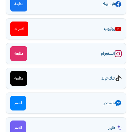
فيسبوك
متابعة
يوتيوب
اشتراك
انستجرام
متابعة
تيك توك
متابعة
ماسنجر
انضم
فايبر
انضم