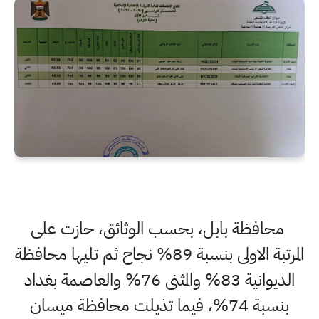
محافظة بابل، بحسب الوثائق، حازت على
المرتبة الاولى بنسبة 89% نجاح ثم تليها محافظة
الديوانية 83% والمثنى 76% والعاصمة بغداد
بنسبة 74%، فيما تذيلت محافظة ميسان