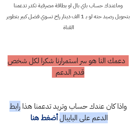
وماعندك حساب باي بال او بطاقة مصرفية تكدر تدعمنا
بتحويل رصيد حته لو بـ 1 الف دينار راح تسوي فضل كبير بتطوير
القناة
دعمك النا هو سر استمرارنا شكرا لكل شخص
قدم الدعم
واذا كان عندك حساب وتريد تدعمنا هذا
رابط
الدعم على البايبال
أضغط هنا