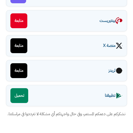
بينتيريست
متابعة
منصة X
متابعة
ثريدز
متابعة
تطبيقنا
تحميل
نشكركم على دعمكم المستمر، وفي حال واجهتكم أي مشكلة لا تترددوا في مراسلتنا.