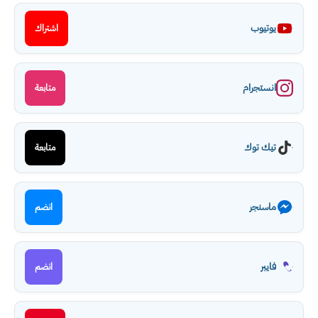
يوتيوب
اشتراك
انستجرام
متابعة
تيك توك
متابعة
ماسنجر
انضم
فايبر
انضم