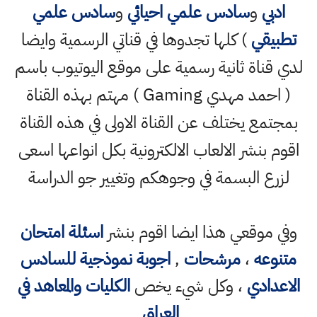
ادبي
و
سادس علمي احيائي
و
سادس علمي
تطبيقي
) كلها تجدوها في قناتي الرسمية وايضا
لدي قناة ثانية رسمية على موقع اليوتيوب باسم
( احمد مهدي Gaming ) مهتم بهذه القناة
بمجتمع يختلف عن القناة الاولى في هذه القناة
اقوم بنشر الالعاب الالكترونية بكل انواعها اسعى
لزرع البسمة في وجوهكم وتغيير جو الدراسة
وفي موقعي هذا ايضا اقوم بنشر
اسئلة امتحان
متنوعه
،
مرشحات
,
اجوبة نموذجية للسادس
الاعدادي
، وكل شيء يخص
الكليات والمعاهد في
العراق