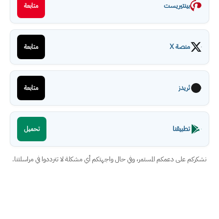
بينتيريست
متابعة
منصة X
متابعة
ثريدز
متابعة
تطبيقنا
تحميل
نشكركم على دعمكم المستمر، وفي حال واجهتكم أي مشكلة لا تترددوا في مراسلتنا.