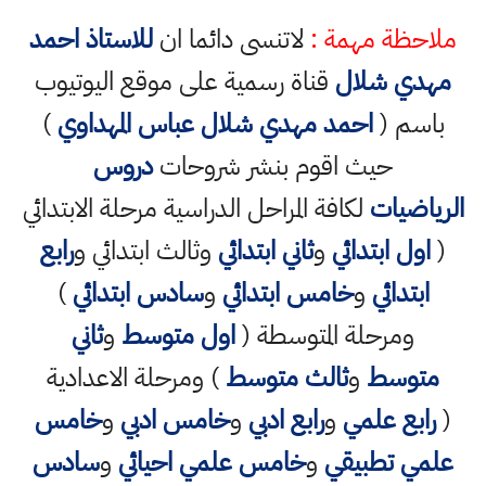
ملاحظة مهمة :
لاتنسى دائما ان
للاستاذ احمد
مهدي شلال
قناة رسمية على موقع اليوتيوب
باسم (
احمد مهدي شلال عباس المهداوي
)
حيث اقوم بنشر شروحات
دروس
الرياضيات
لكافة المراحل الدراسية مرحلة الابتدائي
(
اول ابتدائي
و
ثاني ابتدائي
وثالث ابتدائي و
رابع
ابتدائي
و
خامس ابتدائي
و
سادس ابتدائي
)
ومرحلة المتوسطة (
اول متوسط
و
ثاني
متوسط
و
ثالث متوسط
) ومرحلة الاعدادية
(
رابع علمي
و
رابع ادبي
و
خامس ادبي
و
خامس
علمي تطبيقي
و
خامس علمي احيائي
و
سادس