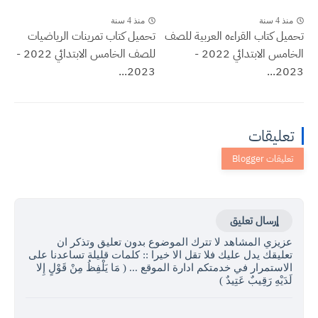
منذ 4 سنة
منذ 4 سنة
تحميل كتاب القراءه العربية للصف
تحميل كتاب تمرينات الرياضيات
الخامس الابتدائي 2022 -
للصف الخامس الابتدائي 2022 -
2023...
2023...
تعليقات
إرسال تعليق
عزيزي المشاهد لا تترك الموضوع بدون تعليق وتذكر ان
تعليقك يدل عليك فلا تقل الا خيرا :: كلمات قليلة تساعدنا على
الاستمرار في خدمتكم ادارة الموقع ... ( مَا يَلْفِظُ مِنْ قَوْلٍ إِلا
لَدَيْهِ رَقِيبٌ عَتِيدٌ )