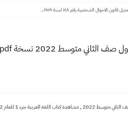
قانون الاحوال الشخصية رقم ١٨٨ لسنة ١٩٥٩...