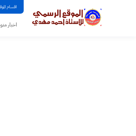
اقسام الموق
اخبار منو