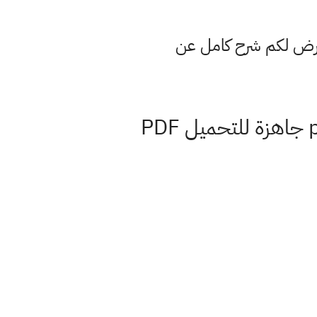
عرض لكم شرح كامل عن
كتاب اللغة العربية جزء اول صف الثاني متوسط 2022 نسخة pdf جاهزة للتحميل PDF