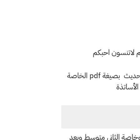
م لاتنسون احبكم
وفق المنهاج الحديث بصيغة pdf الخاصة
الأساتذة
 وخاصة الثاني متوسط ويعد