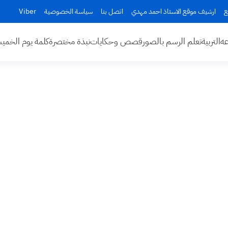
ع
ارشيف موقع الاستاذ احمد مهدي
اتصل بنا
سياسة الخصوصية
Viber
عه
التربية
تعلم الرسم بالصور
قصص وحكايات
نبذة مختصرة
كلمة يوم الخم