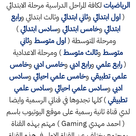
الرياضيات
لكافة المراحل الدراسية مرحلة الابتدائي
(
اول ابتدائي
و
ثاني ابتدائي
وثالث ابتدائي و
رابع
ابتدائي
و
خامس ابتدائي
و
سادس ابتدائي
)
ومرحلة المتوسطة (
اول متوسط
و
ثاني
متوسط
و
ثالث متوسط
) ومرحلة الاعدادية
(
رابع علمي
و
رابع ادبي
و
خامس ادبي
و
خامس
علمي تطبيقي
و
خامس علمي احيائي
و
سادس
ادبي
و
سادس علمي احيائي
و
سادس علمي
تطبيقي
) كلها تجدوها في قناتي الرسمية وايضا
لدي قناة ثانية رسمية على موقع اليوتيوب باسم
( احمد مهدي Gaming ) مهتم بهذه القناة
بمجتمع يختلف عن القناة الاولى في هذه القناة