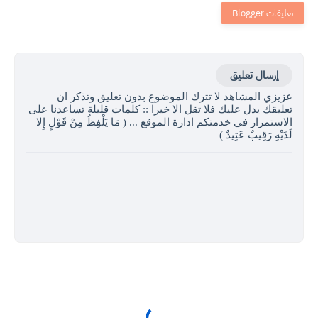
إرسال تعليق
عزيزي المشاهد لا تترك الموضوع بدون تعليق وتذكر ان
تعليقك يدل عليك فلا تقل الا خيرا :: كلمات قليلة تساعدنا على
الاستمرار في خدمتكم ادارة الموقع ... ( مَا يَلْفِظُ مِنْ قَوْلٍ إِلا
لَدَيْهِ رَقِيبٌ عَتِيدٌ )