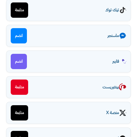
تيك توك
متابعة
ماسنجر
انضم
فايبر
انضم
بينتيريست
متابعة
منصة X
متابعة