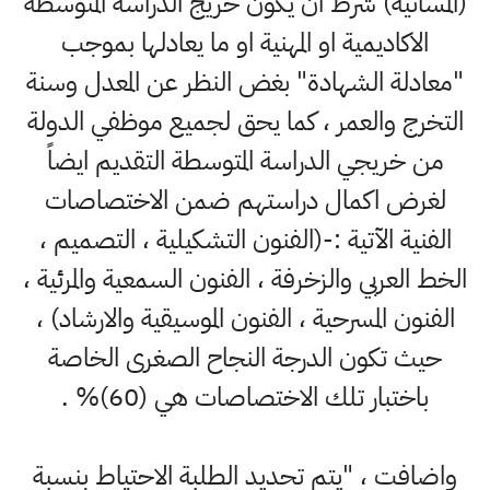
(المسائية) شرط ان يكون خريج الدراسة المتوسطة
الاكاديمية او المهنية او ما يعادلها بموجب
"معادلة الشهادة" بغض النظر عن المعدل وسنة
التخرج والعمر ، كما يحق لجميع موظفي الدولة
من خريجي الدراسة المتوسطة التقديم ايضاً
لغرض اكمال دراستهم ضمن الاختصاصات
الفنية الآتية :-(الفنون التشكيلية ، التصميم ،
الخط العربي والزخرفة ، الفنون السمعية والمرئية ،
الفنون المسرحية ، الفنون الموسيقية والارشاد) ،
حيث تكون الدرجة النجاح الصغرى الخاصة
باختبار تلك الاختصاصات هي (60)% .
واضافت ، "يتم تحديد الطلبة الاحتياط بنسبة