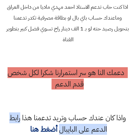
اذا كنت حاب تدعم الاستاذ احمد مهدي ماديا من داخل العراق
وماعندك حساب باي بال او بطاقة مصرفية تكدر تدعمنا
بتحويل رصيد حته لو بـ 1 الف دينار راح تسوي فضل كبير بتطوير
القناة
دعمك النا هو سر استمرارنا شكرا لكل شخص
قدم الدعم
واذا كان عندك حساب وتريد تدعمنا هذا
رابط
الدعم على البايبال
أضغط هنا