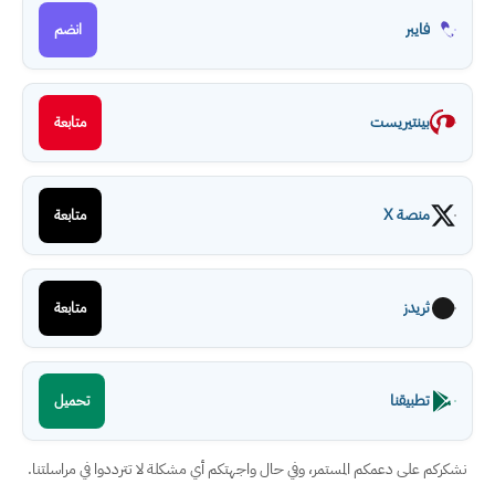
فايبر
انضم
بينتيريست
متابعة
منصة X
متابعة
ثريدز
متابعة
تطبيقنا
تحميل
نشكركم على دعمكم المستمر، وفي حال واجهتكم أي مشكلة لا تترددوا في مراسلتنا.