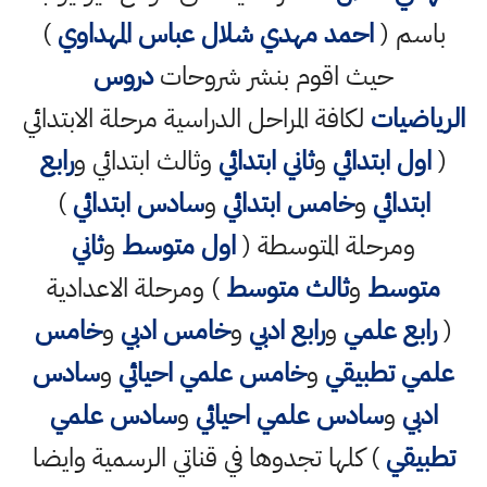
باسم (
احمد مهدي شلال عباس المهداوي
)
حيث اقوم بنشر شروحات
دروس
الرياضيات
لكافة المراحل الدراسية مرحلة الابتدائي
(
اول ابتدائي
و
ثاني ابتدائي
وثالث ابتدائي و
رابع
ابتدائي
و
خامس ابتدائي
و
سادس ابتدائي
)
ومرحلة المتوسطة (
اول متوسط
و
ثاني
متوسط
و
ثالث متوسط
) ومرحلة الاعدادية
(
رابع علمي
و
رابع ادبي
و
خامس ادبي
و
خامس
علمي تطبيقي
و
خامس علمي احيائي
و
سادس
ادبي
و
سادس علمي احيائي
و
سادس علمي
تطبيقي
) كلها تجدوها في قناتي الرسمية وايضا