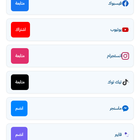
فيسبوك
متابعة
يوتيوب
اشتراك
انستجرام
متابعة
تيك توك
متابعة
ماسنجر
انضم
فايبر
انضم