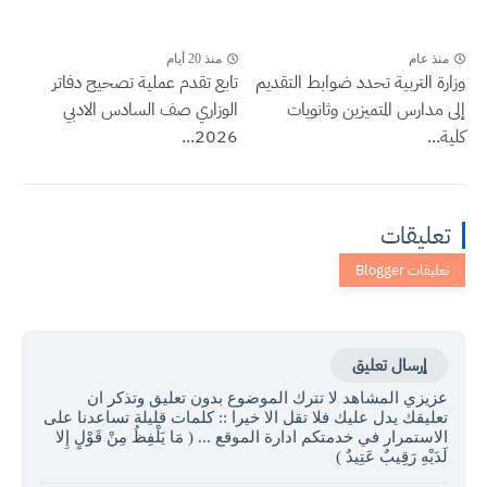
منذ عام
منذ 20 أيام
وزارة التربية تحدد ضوابط التقديم
تابع تقدم عملية تصحيح دفاتر
إلى مدارس المتميزين وثانويات
الوزاري صف السادس الادبي
كلية...
2026...
تعليقات
إرسال تعليق
عزيزي المشاهد لا تترك الموضوع بدون تعليق وتذكر ان
تعليقك يدل عليك فلا تقل الا خيرا :: كلمات قليلة تساعدنا على
الاستمرار في خدمتكم ادارة الموقع ... ( مَا يَلْفِظُ مِنْ قَوْلٍ إِلا
لَدَيْهِ رَقِيبٌ عَتِيدٌ )