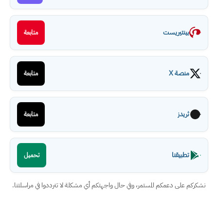
بينتيريست
متابعة
منصة X
متابعة
ثريدز
متابعة
تطبيقنا
تحميل
نشكركم على دعمكم المستمر، وفي حال واجهتكم أي مشكلة لا تترددوا في مراسلتنا.