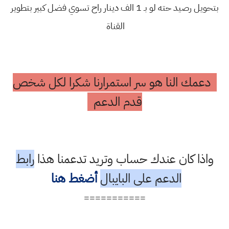
بتحويل رصيد حته لو بـ 1 الف دينار راح تسوي فضل كبير بتطوير
القناة
دعمك النا هو سر استمرارنا شكرا لكل شخص
قدم الدعم
واذا كان عندك حساب وتريد تدعمنا هذا
رابط
الدعم على البايبال
أضغط هنا
===========