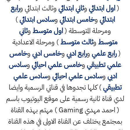
(
اول ابتدائي
و
ثاني ابتدائي
وثالث ابتدائي و
رابع
ابتدائي
و
خامس ابتدائي
و
سادس ابتدائي
)
ومرحلة المتوسطة (
اول متوسط
و
ثاني
متوسط
و
ثالث متوسط
) ومرحلة الاعدادية
(
رابع علمي
و
رابع ادبي
و
خامس ادبي
و
خامس
علمي تطبيقي
و
خامس علمي احيائي
و
سادس
ادبي
و
سادس علمي احيائي
و
سادس علمي
تطبيقي
) كلها تجدوها في قناتي الرسمية وايضا
لدي قناة ثانية رسمية على موقع اليوتيوب باسم
( احمد مهدي Gaming ) مهتم بهذه القناة
بمجتمع يختلف عن القناة الاولى في هذه القناة