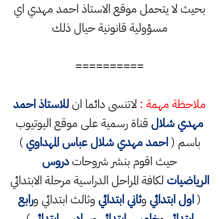
بحيث لا يتحمل موقع الاستاذ احمد مهدي اي
مسؤولية قانونية حيال ذلك
==========
ملاحظة مهمة :
لاتنسى دائما ان
للاستاذ احمد
مهدي شلال
قناة رسمية على موقع اليوتيوب
باسم (
احمد مهدي شلال عباس المهداوي
)
حيث اقوم بنشر شروحات
دروس
الرياضيات
لكافة المراحل الدراسية مرحلة الابتدائي
(
اول ابتدائي
و
ثاني ابتدائي
وثالث ابتدائي و
رابع
ابتدائي
و
خامس ابتدائي
و
سادس ابتدائي
)