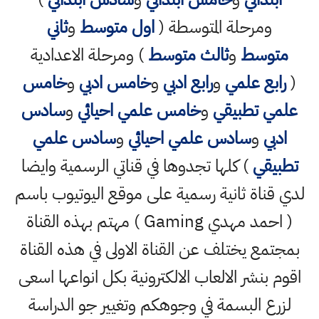
ومرحلة المتوسطة (
اول متوسط
و
ثاني
متوسط
و
ثالث متوسط
) ومرحلة الاعدادية
(
رابع علمي
و
رابع ادبي
و
خامس ادبي
و
خامس
علمي تطبيقي
و
خامس علمي احيائي
و
سادس
ادبي
و
سادس علمي احيائي
و
سادس علمي
تطبيقي
) كلها تجدوها في قناتي الرسمية وايضا
لدي قناة ثانية رسمية على موقع اليوتيوب باسم
( احمد مهدي Gaming ) مهتم بهذه القناة
بمجتمع يختلف عن القناة الاولى في هذه القناة
اقوم بنشر الالعاب الالكترونية بكل انواعها اسعى
لزرع البسمة في وجوهكم وتغيير جو الدراسة