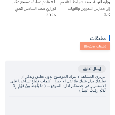
وزارة التربية تحدد ضوابط التقديم
تابع تقدم عملية تصحيح دفاتر
إلى مدارس المتميزين وثانويات
الوزاري صف السادس الادبي
كلية...
2026...
تعليقات
إرسال تعليق
عزيزي المشاهد لا تترك الموضوع بدون تعليق وتذكر ان
تعليقك يدل عليك فلا تقل الا خيرا :: كلمات قليلة تساعدنا على
الاستمرار في خدمتكم ادارة الموقع ... ( مَا يَلْفِظُ مِنْ قَوْلٍ إِلا
لَدَيْهِ رَقِيبٌ عَتِيدٌ )