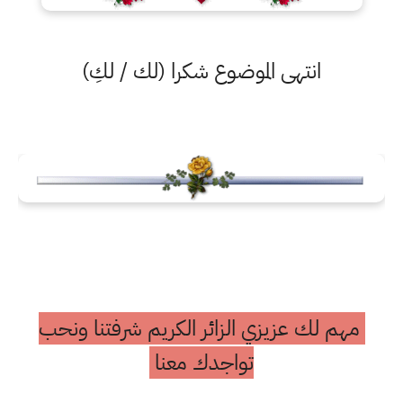
انتهى الموضوع شكرا (لك / لكِ)
مهم لك عزيزي الزائر الكريم شرفتنا ونحب
تواجدك معنا