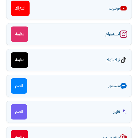
يوتيوب
اشتراك
انستجرام
متابعة
تيك توك
متابعة
ماسنجر
انضم
فايبر
انضم
بينتيريست
متابعة