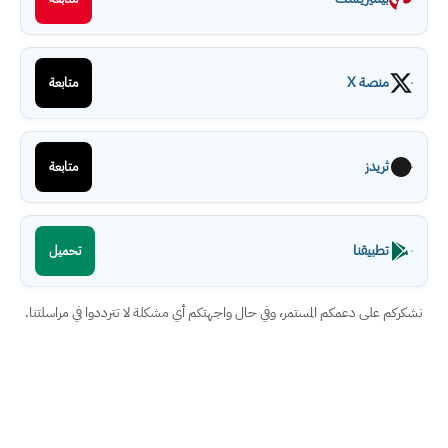
منصة X
متابعة
ثريدز
متابعة
تطبيقنا
تحميل
نشكركم على دعمكم المستمر، وفي حال واجهتكم أي مشكلة لا تترددوا في مراسلتنا.