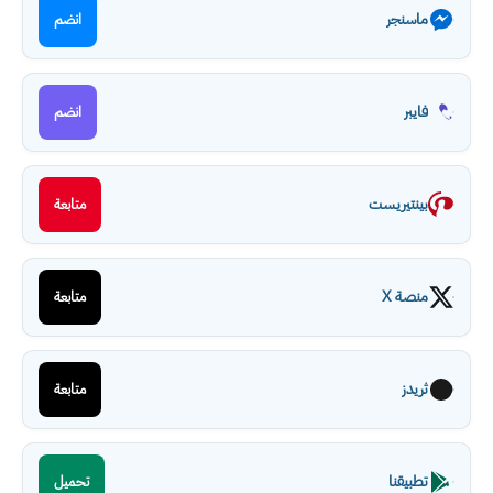
ماسنجر
انضم
فايبر
انضم
بينتيريست
متابعة
منصة X
متابعة
ثريدز
متابعة
تطبيقنا
تحميل