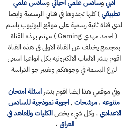
ادبي
و
سادس علمي احيائي
و
سادس علمي
تطبيقي
) كلها تجدوها في قناتي الرسمية وايضا
لدي قناة ثانية رسمية على موقع اليوتيوب باسم
( احمد مهدي Gaming ) مهتم بهذه القناة
بمجتمع يختلف عن القناة الاولى في هذه القناة
اقوم بنشر الالعاب الالكترونية بكل انواعها اسعى
لزرع البسمة في وجوهكم وتغيير جو الدراسة
وفي موقعي هذا ايضا اقوم بنشر
اسئلة امتحان
متنوعه
،
مرشحات
,
اجوبة نموذجية للسادس
الاعدادي
، وكل شيء يخص
الكليات والمعاهد في
العراق
،