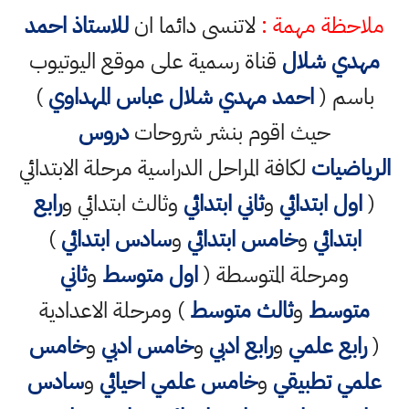
ملاحظة مهمة :
لاتنسى دائما ان
للاستاذ احمد
مهدي شلال
قناة رسمية على موقع اليوتيوب
باسم (
احمد مهدي شلال عباس المهداوي
)
حيث اقوم بنشر شروحات
دروس
الرياضيات
لكافة المراحل الدراسية مرحلة الابتدائي
(
اول ابتدائي
و
ثاني ابتدائي
وثالث ابتدائي و
رابع
ابتدائي
و
خامس ابتدائي
و
سادس ابتدائي
)
ومرحلة المتوسطة (
اول متوسط
و
ثاني
متوسط
و
ثالث متوسط
) ومرحلة الاعدادية
(
رابع علمي
و
رابع ادبي
و
خامس ادبي
و
خامس
علمي تطبيقي
و
خامس علمي احيائي
و
سادس