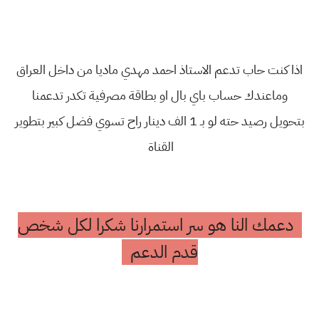
اذا كنت حاب تدعم الاستاذ احمد مهدي ماديا من داخل العراق
وماعندك حساب باي بال او بطاقة مصرفية تكدر تدعمنا
بتحويل رصيد حته لو بـ 1 الف دينار راح تسوي فضل كبير بتطوير
القناة
دعمك النا هو سر استمرارنا شكرا لكل شخص
قدم الدعم