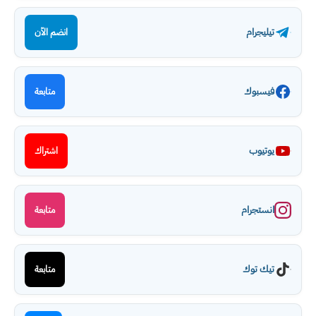
تيليجرام
انضم الآن
فيسبوك
متابعة
يوتيوب
اشتراك
انستجرام
متابعة
تيك توك
متابعة