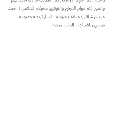
واحاول بكل جهد ان اقدم لكل الطلاب ما هو مفيد لهم
واتمنى لكم دوام النجاح والتوفيق محبكم الدائمي ( احمد
مهدي شلال ) مقالات منوعه - اخبار تربويه ومنوعه -
دروس رياضيات - العاب وترفيه