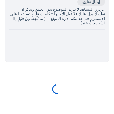
إرسال تعليق
عزيزي المشاهد لا تترك الموضوع بدون تعليق وتذكر ان
تعليقك يدل عليك فلا تقل الا خيرا :: كلمات قليلة تساعدنا على
الاستمرار في خدمتكم ادارة الموقع ... ( مَا يَلْفِظُ مِنْ قَوْلٍ إِلا
لَدَيْهِ رَقِيبٌ عَتِيدٌ )