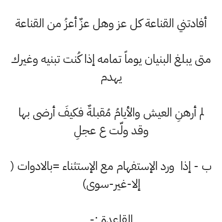
أفادتني القناعة كل عز وهل عزٌ أعزُ من القناعة
متى يبلغ البنيان يوماً تمامه إذا كُنت تبنيه وغيرك
يهدم
لم أرهنِ العيش والأيامُ مُقبلةٌ فكيفَ أرضى بها
وقد ولّت ع عجلِ
ب - إذا ورد الإستفهام مع الإستثناء =بالادوات (
إلا-غير-سوى)
القاعدة :-