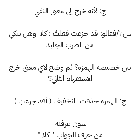
ج: لأنه خرج إلى معنى النفي
س٢/فقالو: قد جزعت فقلتُ : كلا وهل يبكي
من الطرب الجليد
بين خصيصه الهمزه؟ ثم وضح لاي معنى خرج
الاستفهام الثاني؟
ج: الهمزة حذفت للتخفيف ( أقد جزعتِ )
شون عرفنه
من حرف الجواب " كلا "