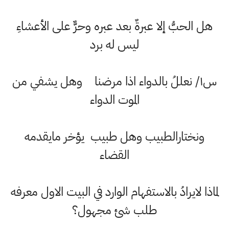
هل الحبُّ إلا عبرةٌ بعد عبره وحرٌّ على الأعشاءِ
ليس له برد
س١/ نعللُ بالدواء اذا مرضنا وهل يشفي من
الموت الدواء
ونختارالطبيب وهل طبيب يؤخر مايقدمه
القضاء
لماذا لايرادُ بالاستفهام الوارد في البيت الاول معرفه
طلب شئ مجهول؟