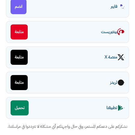
فايبر
انضم
بينتيريست
متابعة
منصة X
متابعة
ثريدز
متابعة
تطبيقنا
تحميل
نشكركم على دعمكم المستمر، وفي حال واجهتكم أي مشكلة لا تترددوا في مراسلتنا.