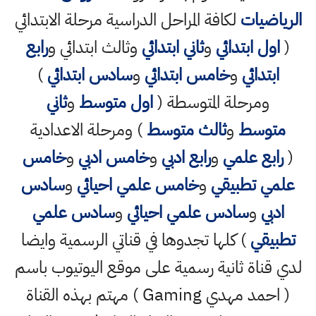
الرياضيات
لكافة المراحل الدراسية مرحلة الابتدائي
(
اول ابتدائي
و
ثاني ابتدائي
وثالث ابتدائي و
رابع
ابتدائي
و
خامس ابتدائي
و
سادس ابتدائي
)
ومرحلة المتوسطة (
اول متوسط
و
ثاني
متوسط
و
ثالث متوسط
) ومرحلة الاعدادية
(
رابع علمي
و
رابع ادبي
و
خامس ادبي
و
خامس
علمي تطبيقي
و
خامس علمي احيائي
و
سادس
ادبي
و
سادس علمي احيائي
و
سادس علمي
تطبيقي
) كلها تجدوها في قناتي الرسمية وايضا
لدي قناة ثانية رسمية على موقع اليوتيوب باسم
( احمد مهدي Gaming ) مهتم بهذه القناة