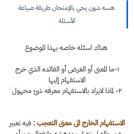
هسه شون يجي بالإمتحان طريقة صياغة
الأسئلة
هناك اسئله خاصه بهذا الموضوع
١-ما المعنى أو الغرض أو الفائده الذي خرج
الاستفهام إليها
٢- لماذا لايراد بالاستفهام معرفه شئ مجهول
الاستفهام الخارج الى معنى التعجب :
فيه تعبير
عن حاله إستغراب ودهشه وإنفعال من أمر