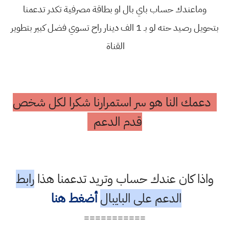
وماعندك حساب باي بال او بطاقة مصرفية تكدر تدعمنا
بتحويل رصيد حته لو بـ 1 الف دينار راح تسوي فضل كبير بتطوير
القناة
دعمك النا هو سر استمرارنا شكرا لكل شخص
قدم الدعم
واذا كان عندك حساب وتريد تدعمنا هذا
رابط
الدعم على البايبال
أضغط هنا
===========