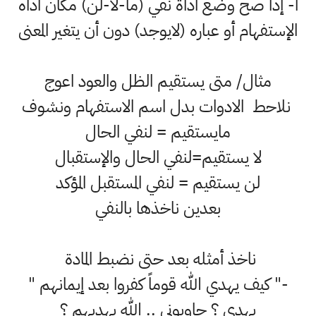
أ- إذا صح وضع أداة نفي (ما-لا-لن) مكان أداه
الإستفهام أو عباره (لايوجد) دون أن يتغير المعنى
مثال/ متى يستقيم الظل والعود اعوج
نلاحط الادوات بدل اسم الاستفهام ونشوف
مايستقيم = لنفي الحال
لا يستقيم=لنفي الحال والإستقبال
لن يستقيم = لنفي المستقبل المؤكد
بعدين ناخذها بالنفي
ناخذ أمثله بعد حتى نضبط المادة
-" كيف يهدي الله قوماً كفروا بعد إيمانهم "
يهدي ؟ جاوبوني .. الله يهديهم ؟