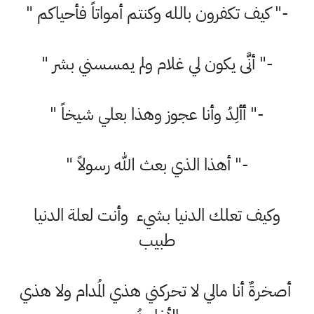
-" كيف تكفرون بالله وكنتم أمواتاً فأحياكم "
-" أنَّى يكون لي غلام ولم يمسسني بشر "
-" أألِدُ وأنا عجوز وهذا بعلي شيخاً "
-" أهذا الذي بعث الله رسولاً "
وكيف تعلك الدنيا بشيء وأنت لعلة الدنيا
طبيب
أصخرةٌ أنا مالي لا تحركني هذي المُدام ولا هذي