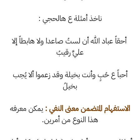
ناخذ أمثلة ع هالحجي :
أحقاً عباد الله أن لستُ صاعدا ولا هابطاً إلا
عليَّ رقيبُ
أحباً ع حُبٍ وأنت بخيلة وقد زعموا ألا يُحِب
بخيلُ
الاستفهام المتضمن معنى النفي :
يمكن معرفه
هذا النوع من أمرين.