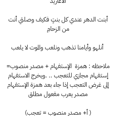
الأغاريدُ
أبنت الدهر عندي كل بنتٍ فكيف وصلتي أنت
من الزحامِ
أنلهو وأيامنا تذهب ونلعب والموت لا يلعب
ملاحظه : همزة الإستفهام + مصدر منصوب=
إستفهام مجازي للتعجب .. .ويخرج الاستفهام
إلى غرض التعجب إذا جاء بعد همزة الإستفهام
مصدر يعرب مفعول مطلق
( أ+ مصدر منصوب = تعجب)