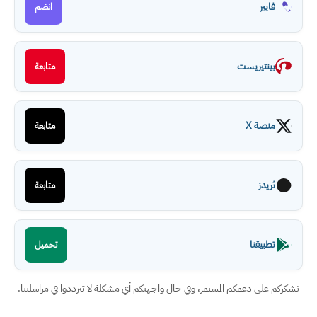
فايبر
انضم
بينتيريست
متابعة
منصة X
متابعة
ثريدز
متابعة
تطبيقنا
تحميل
نشكركم على دعمكم المستمر، وفي حال واجهتكم أي مشكلة لا تترددوا في مراسلتنا.