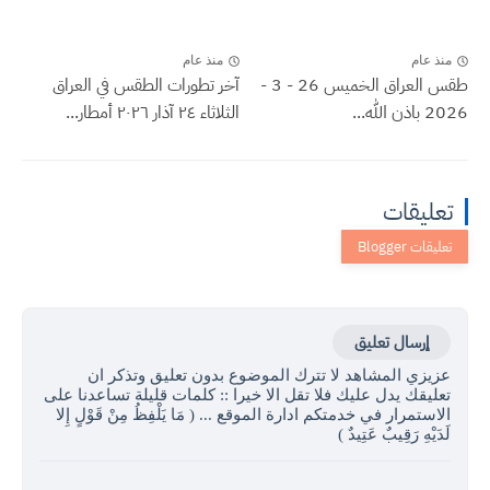
منذ عام
منذ عام
طقس العراق الخميس 26 - 3 -
آخر تطورات الطقس في العراق
2026 باذن الله...
الثلاثاء ٢٤ آذار ٢٠٢٦ أمطار...
تعليقات
إرسال تعليق
عزيزي المشاهد لا تترك الموضوع بدون تعليق وتذكر ان
تعليقك يدل عليك فلا تقل الا خيرا :: كلمات قليلة تساعدنا على
الاستمرار في خدمتكم ادارة الموقع ... ( مَا يَلْفِظُ مِنْ قَوْلٍ إِلا
لَدَيْهِ رَقِيبٌ عَتِيدٌ )