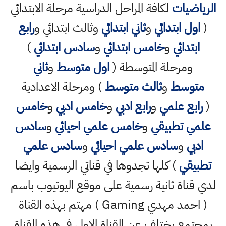
الرياضيات
لكافة المراحل الدراسية مرحلة الابتدائي
(
اول ابتدائي
و
ثاني ابتدائي
وثالث ابتدائي و
رابع
ابتدائي
و
خامس ابتدائي
و
سادس ابتدائي
)
ومرحلة المتوسطة (
اول متوسط
و
ثاني
متوسط
و
ثالث متوسط
) ومرحلة الاعدادية
(
رابع علمي
و
رابع ادبي
و
خامس ادبي
و
خامس
علمي تطبيقي
و
خامس علمي احيائي
و
سادس
ادبي
و
سادس علمي احيائي
و
سادس علمي
تطبيقي
) كلها تجدوها في قناتي الرسمية وايضا
لدي قناة ثانية رسمية على موقع اليوتيوب باسم
( احمد مهدي Gaming ) مهتم بهذه القناة
بمجتمع يختلف عن القناة الاولى في هذه القناة