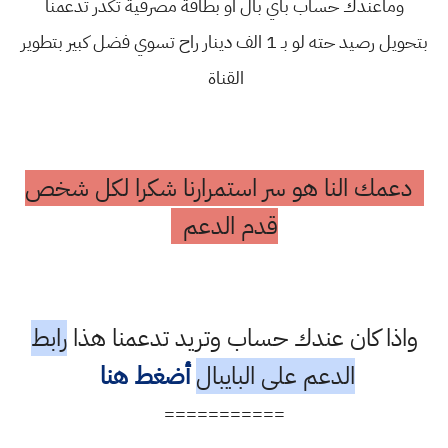
وماعندك حساب باي بال او بطاقة مصرفية تكدر تدعمنا
بتحويل رصيد حته لو بـ 1 الف دينار راح تسوي فضل كبير بتطوير
القناة
دعمك النا هو سر استمرارنا شكرا لكل شخص
قدم الدعم
واذا كان عندك حساب وتريد تدعمنا هذا
رابط
الدعم على البايبال
أضغط هنا
===========