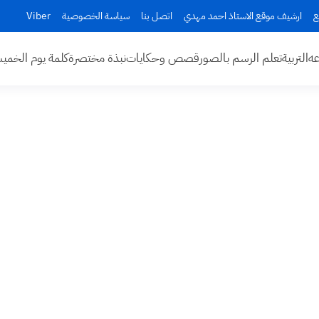
ع
ارشيف موقع الاستاذ احمد مهدي
اتصل بنا
سياسة الخصوصية
Viber
عه
التربية
تعلم الرسم بالصور
قصص وحكايات
نبذة مختصرة
كلمة يوم الخم