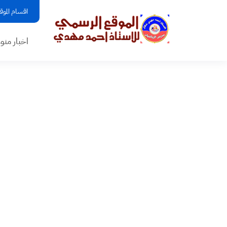
اقسام الموق
اخبار منو