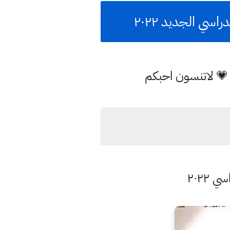
سي الجديد ٢٠٢٢
 💗 لاتنسون احبكم
٢٠٢٢