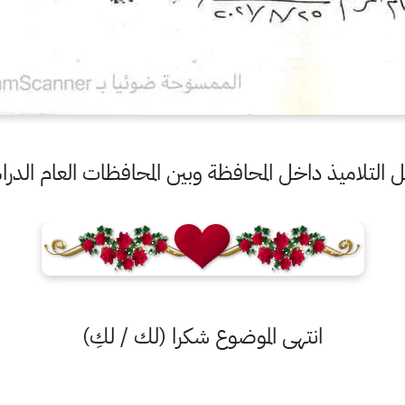
لتلاميذ داخل المحافظة وبين المحافظات العام الدراسي 
انتهى الموضوع شكرا (لك / لكِ)