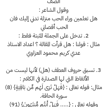
الصف
وقول الشاعر :
هل تعلمين وراء الحب منزلة تدني إليك فان
الحب أقصاني
2. تدخل على الجملة المثبتة فقط :
مثال : قولنا : هل قرأت المقالة ؟ اعداد الاستاذ
عدي كريم محمود العزاوي
3. تسبق حروف العطف (هل) لأنها ليست من
الألفاظ التي لها الصدارة في الكلام :
مثال: قوله تعالى : {فَهَلْ تَرَى لَهُم مِّن بَاقِيَةٍ} (8)
سورة الحاقة.
وقوله تعالى : {..... فَهَلْ أَنتُم مُّنتَهُونَ} (91)