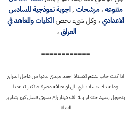
متنوعه
،
مرشحات
,
اجوبة نموذجية للسادس
الاعدادي
، وكل شيء يخص
الكليات والمعاهد في
العراق
،
============
اذا كنت حاب تدعم الاستاذ احمد مهدي ماديا من داخل العراق
وماعندك حساب باي بال او بطاقة مصرفية تكدر تدعمنا
بتحويل رصيد حته لو بـ 1 الف دينار راح تسوي فضل كبير بتطوير
القناة