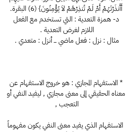
أَأَنذَرْتَهُمْ أَمْ لَمْ تُنذِرْهُمْ لاَ يُؤْمِنُونَ} (6) البقرة.
‌د- همزة التعدية : التي تستخدم مع الفعل
اللازم لغرض التعدية .
مثال : نزل : فعل ماضي ـــ أنزل : متعدي .
* الاستفهام المجازي : هو خروج الاستفهام عن
معناه الحقيقي إلى معنى مجازي , ليفيد النفي أو
التعجب ,
الاستفهام الذي يفيد معنى النفي يكون مفهوماً