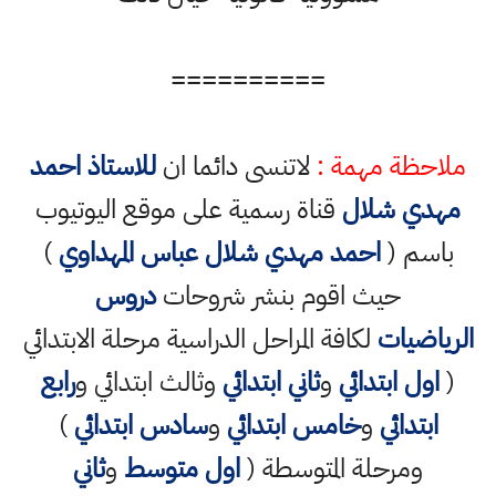
==========
ملاحظة مهمة :
لاتنسى دائما ان
للاستاذ احمد
مهدي شلال
قناة رسمية على موقع اليوتيوب
باسم (
احمد مهدي شلال عباس المهداوي
)
حيث اقوم بنشر شروحات
دروس
الرياضيات
لكافة المراحل الدراسية مرحلة الابتدائي
(
اول ابتدائي
و
ثاني ابتدائي
وثالث ابتدائي و
رابع
ابتدائي
و
خامس ابتدائي
و
سادس ابتدائي
)
ومرحلة المتوسطة (
اول متوسط
و
ثاني