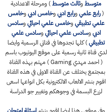
متوسط
و
ثالث متوسط
) ومرحلة الاعدادية
(
رابع علمي
و
رابع ادبي
و
خامس ادبي
و
خامس
علمي تطبيقي
و
خامس علمي احيائي
و
سادس
ادبي
و
سادس علمي احيائي
و
سادس علمي
تطبيقي
) كلها تجدوها في قناتي الرسمية وايضا
لدي قناة ثانية رسمية على موقع اليوتيوب باسم
( احمد مهدي Gaming ) مهتم بهذه القناة
بمجتمع يختلف عن القناة الاولى في هذه القناة
اقوم بنشر الالعاب الالكترونية بكل انواعها اسعى
لزرع البسمة في وجوهكم وتغيير جو الدراسة
وفي موقعي هذا ايضا اقوم بنشر
اسئلة امتحان