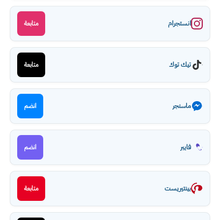
انستجرام
متابعة
تيك توك
متابعة
ماسنجر
انضم
فايبر
انضم
بينتيريست
متابعة