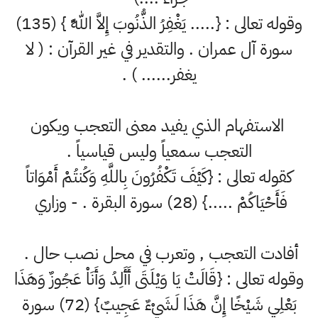
وقوله تعالى : {..... يَغْفِرُ الذُّنُوبَ إِلاَّ اللّهُ } (135)
سورة آل عمران . والتقدير في غير القرآن : ( لا
يغفر...... ) .
الاستفهام الذي يفيد معنى التعجب ويكون
التعجب سمعياً وليس قياسياً .
كقوله تعالى : {كَيْفَ تَكْفُرُونَ بِاللَّهِ وَكُنتُمْ أَمْوَاتاً
فَأَحْيَاكُمْ .....} (28) سورة البقرة . - وزاري
أفادت التعجب , وتعرب في محل نصب حال .
وقوله تعالى : {قَالَتْ يَا وَيْلَتَى أَأَلِدُ وَأَنَاْ عَجُوزٌ وَهَذَا
بَعْلِي شَيْخًا إِنَّ هَذَا لَشَيْءٌ عَجِيبٌ} (72) سورة