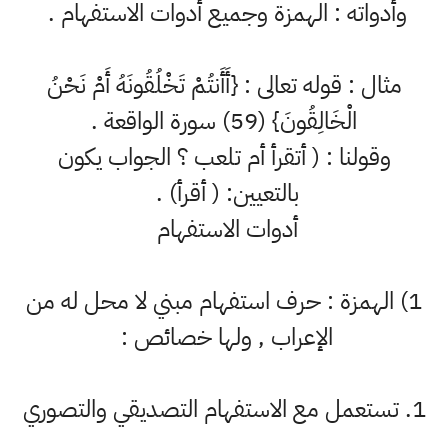
وأدواته : الهمزة وجميع أدوات الاستفهام .
مثال : قوله تعالى : {أَأَنتُمْ تَخْلُقُونَهُ أَمْ نَحْنُ
الْخَالِقُونَ} (59) سورة الواقعة .
وقولنا : ( أتقرأ أم تلعب ؟ الجواب يكون
بالتعيين: ( أقرأ) .
أدوات الاستفهام
1) الهمزة : حرف استفهام مبني لا محل له من
الإعراب , ولها خصائص :
1. تستعمل مع الاستفهام التصديقي والتصوري
.