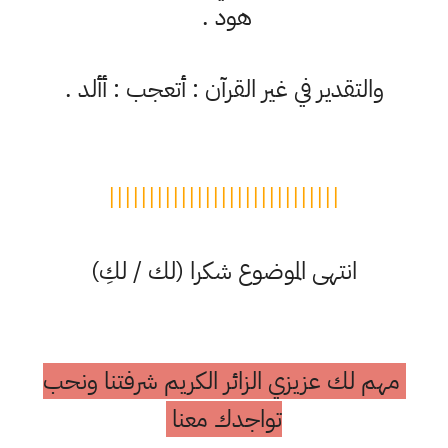
هود .
والتقدير في غير القرآن : أتعجب : أألد .
|||||||||||||||||||||||||||||
انتهى الموضوع شكرا (لك / لكِ)
مهم لك عزيزي الزائر الكريم شرفتنا ونحب
تواجدك معنا