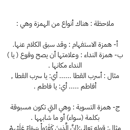
ملاحظة : هناك أنواع من الهمزة وهي :
‌أ- همزة الاستفهام : وقد سبق الكلام عنها.
‌ب- همزة النداء : وعلامتها أن يصح وقوع ( يا )
النداء مكانها .
مثال : أسرب القطا ...... أي: يا سرب القطا ,
أفاطم ..... أي: يا فاطم .
‌ج- همزة التسوية : وهي التي تكون مسبوقة
بكلمة (سواء) أو ما شابهها .
مثال: قوله تعالى:{إِنَّ الَّذِينَ كَفَرُواْ سَوَاءٌ عَلَيْهِمْ