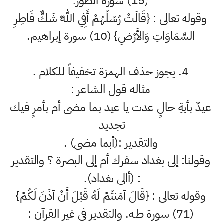
(15) سورة الطور.
وقوله تعالى : {قَالَتْ رُسُلُهُمْ أَفِي اللّهِ شَكٌّ فَاطِرِ
السَّمَاوَاتِ وَالأَرْضِ} (10) سورة إبراهيم.
4. يجوز حذف الهمزة تخفيفاً للكلام .
مثاله قول الشاعر :
عيدٌ بأيةِ حالٍ عدت يا عيد بما مضى أم بأمرٍ فيك
تجديد
والتقدير :(أبما مضى) .
وقولنا: إلى بغداد سفرك أم إلى البصرة ؟ والتقدير
: (أالى بغداد).
وقوله تعالى : {قَالَ آمَنتُمْ لَهُ قَبْلَ أَنْ آذَنَ لَكُمْ}
(71) سورة طـه. والتقدير في غير القرآن :