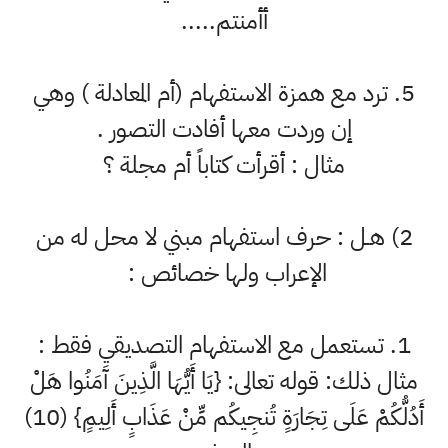
أأمنتم.....
5. ترد مع همزة الاستفهام (أم المعادلة ) وهي
إن وردت معها أفادت التصور .
مثال : أقرأت كتاباً أم مجلة ؟
2) هـل : حرف استفهام مبني لا محل له من
الإعراب ولها خصائص :
1. تستعمل مع الاستفهام التصديقي فقط :
مثال ذلك: قوله تعالى: {يَا أَيُّهَا الَّذِينَ آَمَنُوا هَلْ
أَدُلُّكُمْ عَلَى تِجَارَةٍ تُنجِيكُم مِّنْ عَذَابٍ أَلِيمٍ} (10)