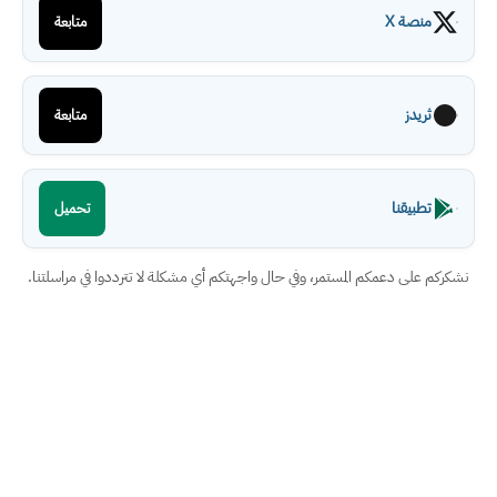
منصة X
متابعة
ثريدز
متابعة
تطبيقنا
تحميل
نشكركم على دعمكم المستمر، وفي حال واجهتكم أي مشكلة لا تترددوا في مراسلتنا.