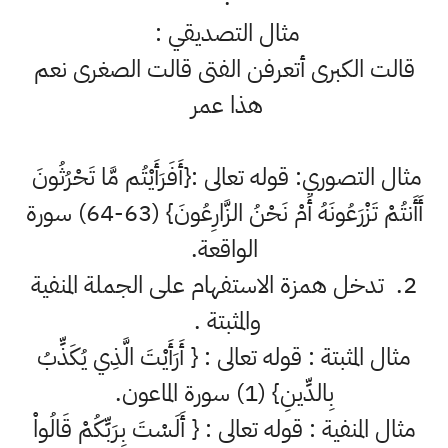
مثال التصديقي :
قالت الكبرى أتعرفن الفتى قالت الصغرى نعم
هذا عمر
مثال التصوري: قوله تعالى :{أَفَرَأَيْتُم مَّا تَحْرُثُونَ
أَأَنتُمْ تَزْرَعُونَهُ أَمْ نَحْنُ الزَّارِعُونَ} (63-64) سورة
الواقعة.
2. تدخل همزة الاستفهام على الجملة المنفية
والمثبتة .
مثال المثبتة : قوله تعالى : { أَرَأَيْتَ الَّذِي يُكَذِّبُ
بِالدِّينِ} (1) سورة الماعون.
مثال المنفية : قوله تعالى : { أَلَسْتَ بِرَبِّكُمْ قَالُواْ