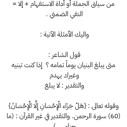
من سياق الجملة أو أداة الاستفهام + إلا =
النفي الضمني .
واليك الأمثلة الآتية :
قول الشاعر :
متى يبلغ البنيان يوماً تمامه ؟ إذا كنت تبنيه
وغيرك يهدم
والتقدير : لا يبلغ
وقوله تعالى : {هَلْ جَزَاء الْإِحْسَانِ إِلَّا الْإِحْسَانُ}
(60) سورة الرحمن. والتقدير في غير القرآن : (ما
جزاء ....)