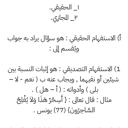
١_ الحقيقي.
٢_ المجازي.
أ) الاستفهام الحقيقي : هو سؤال يراد به جواب
ويُقسم إلى :
1) الاستفهام التصديقي : هو إثبات النسبة بين
شيئين أو نفيهما , ويجاب عنه ب ( نعم - لا –
بلى ) وأدواته : ( أ – هل ) .
مثال : قال تعالى : { أَسِحْرٌ هَذَا وَلاَ يُفْلِحُ
السَّاحِرُونَ} (77) يونس .