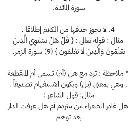
سورة المائدة.
4. لا يجوز حذفها من الكلام إطلاقا .
مثال : قوله تعالى : { قُلْ هَلْ يَسْتَوِي الَّذِينَ
يَعْلَمُونَ وَالَّذِينَ لَا يَعْلَمُونَ } (9) سورة الزمر.
* ملاحظة : ترد مع هل (أم) تسمى أم المنقطعة
, وهي بمعنى (بل) ويكون الاستفهام تصديقاً .
مثال: قول الشاعر :
هل غادر الشعراء من متردم أم هل عرفت الدار
بعد توهم