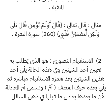
المنفية .
مثال : قال تعالى : {قَالَ أَوَلَمْ تُؤْمِن قَالَ بَلَى
وَلَكِن لِّيَطْمَئِنَّ قَلْبِي} (260) سورة البقرة .
2) الاستفهام التصوري : هو الذي يُطلب به
تعيين أحد الشيئين وفي هذه الحالة يأتي أحد
هذين الشيئين بعد همزة الاستفهام مباشرة ثم
يأتي بعده حرف العطف ( أمْ ) وتسمى أم المعادلة
لأن ما بعدها يعادل ما قبلها في ذهن السائل .