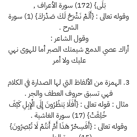
بَلَى} (172) سورة الأعراف ,
وقوله تعالى : {أَلَمْ نَشْرَحْ لَكَ صَدْرَكَ} (1) سورة
الشرح .
وقول الشاعر :
أراك عصي الدمع شيمتك الصبر أما للهوى نهي
عليك ولا أمر
3. الهمزة من الألفاظ التي لها الصدارة في الكلام
فهي تسبق حروف العطف والجر .
مثال : قوله تعالى : {أَفَلَا يَنظُرُونَ إِلَى الْإِبِلِ كَيْفَ
خُلِقَتْ} (17) سورة الغاشية .
وقوله تعالى : {أَفَسِحْرٌ هَذَا أَمْ أَنتُمْ لَا تُبْصِرُونَ}