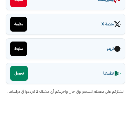
منصة X
متابعة
ثريدز
متابعة
تطبيقنا
تحميل
نشكركم على دعمكم المستمر، وفي حال واجهتكم أي مشكلة لا تترددوا في مراسلتنا.