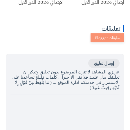
ابتدائي 2026 الدور الاول
الابتدائي 2026 الدور الاول
تعليقات
إرسال تعليق
عزيزي المشاهد لا تترك الموضوع بدون تعليق وتذكر ان
تعليقك يدل عليك فلا تقل الا خيرا :: كلمات قليلة تساعدنا على
الاستمرار في خدمتكم ادارة الموقع ... ( مَا يَلْفِظُ مِنْ قَوْلٍ إِلا
لَدَيْهِ رَقِيبٌ عَتِيدٌ )