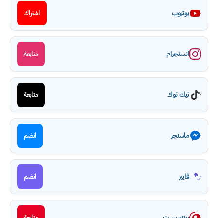
يوتيوب
اشتراك
انستجرام
متابعة
تيك توك
متابعة
ماسنجر
انضم
فايبر
انضم
بينتيريست
متابعة