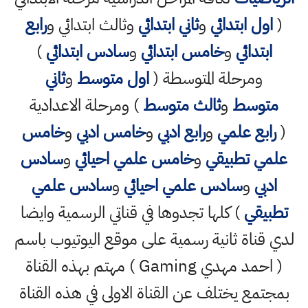
(
اول ابتدائي
و
ثاني ابتدائي
وثالث ابتدائي و
رابع
ابتدائي
و
خامس ابتدائي
و
سادس ابتدائي
)
ومرحلة المتوسطة (
اول متوسط
و
ثاني
متوسط
و
ثالث متوسط
) ومرحلة الاعدادية
(
رابع علمي
و
رابع ادبي
و
خامس ادبي
و
خامس
علمي تطبيقي
و
خامس علمي احيائي
و
سادس
ادبي
و
سادس علمي احيائي
و
سادس علمي
تطبيقي
) كلها تجدوها في قناتي الرسمية وايضا
لدي قناة ثانية رسمية على موقع اليوتيوب باسم
( احمد مهدي Gaming ) مهتم بهذه القناة
بمجتمع يختلف عن القناة الاولى في هذه القناة