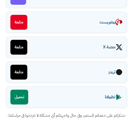
بينتيريست
متابعة
منصة X
متابعة
ثريدز
متابعة
تطبيقنا
تحميل
نشكركم على دعمكم المستمر، وفي حال واجهتكم أي مشكلة لا تترددوا في مراسلتنا.