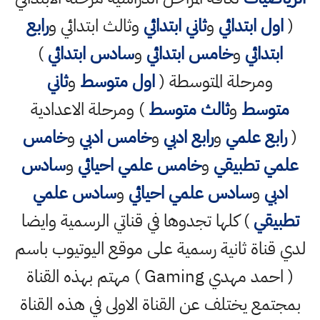
(
اول ابتدائي
و
ثاني ابتدائي
وثالث ابتدائي و
رابع
ابتدائي
و
خامس ابتدائي
و
سادس ابتدائي
)
ومرحلة المتوسطة (
اول متوسط
و
ثاني
متوسط
و
ثالث متوسط
) ومرحلة الاعدادية
(
رابع علمي
و
رابع ادبي
و
خامس ادبي
و
خامس
علمي تطبيقي
و
خامس علمي احيائي
و
سادس
ادبي
و
سادس علمي احيائي
و
سادس علمي
تطبيقي
) كلها تجدوها في قناتي الرسمية وايضا
لدي قناة ثانية رسمية على موقع اليوتيوب باسم
( احمد مهدي Gaming ) مهتم بهذه القناة
بمجتمع يختلف عن القناة الاولى في هذه القناة