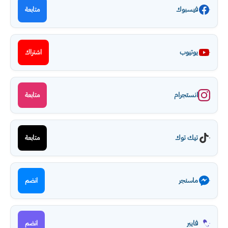
فيسبوك
متابعة
يوتيوب
اشتراك
انستجرام
متابعة
تيك توك
متابعة
ماسنجر
انضم
فايبر
انضم