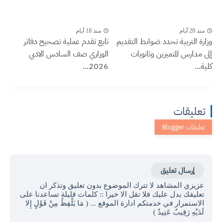
منذ 28 أيام
منذ 18 أيام
وزارة التربية تحدد ضوابط التقديم
تابع تقدم عملية تصحيح دفاتر
إلى مدارس المتميزين وثانويات
الوزاري صف السادس الادبي
كلية...
2026...
تعليقات
إرسال تعليق
عزيزي المشاهد لا تترك الموضوع بدون تعليق وتذكر ان
تعليقك يدل عليك فلا تقل الا خيرا :: كلمات قليلة تساعدنا على
الاستمرار في خدمتكم ادارة الموقع ... ( مَا يَلْفِظُ مِنْ قَوْلٍ إِلا
لَدَيْهِ رَقِيبٌ عَتِيدٌ )