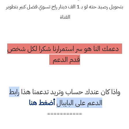
بتحويل رصيد حته لو بـ 1 الف دينار راح تسوي فضل كبير بتطوير
القناة
دعمك النا هو سر استمرارنا شكرا لكل شخص
قدم الدعم
واذا كان عندك حساب وتريد تدعمنا هذا
رابط
الدعم على البايبال
أضغط هنا
===========