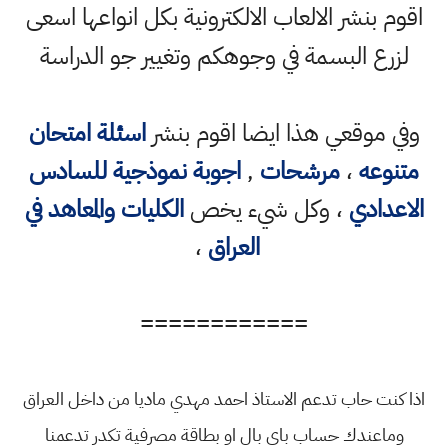
اقوم بنشر الالعاب الالكترونية بكل انواعها اسعى
لزرع البسمة في وجوهكم وتغيير جو الدراسة
وفي موقعي هذا ايضا اقوم بنشر
اسئلة امتحان
متنوعه
،
مرشحات
,
اجوبة نموذجية للسادس
الاعدادي
، وكل شيء يخص
الكليات والمعاهد في
العراق
،
============
اذا كنت حاب تدعم الاستاذ احمد مهدي ماديا من داخل العراق
وماعندك حساب باي بال او بطاقة مصرفية تكدر تدعمنا