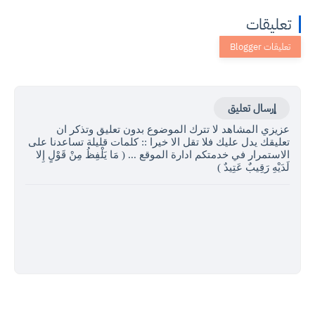
تعليقات
إرسال تعليق
عزيزي المشاهد لا تترك الموضوع بدون تعليق وتذكر ان
تعليقك يدل عليك فلا تقل الا خيرا :: كلمات قليلة تساعدنا على
الاستمرار في خدمتكم ادارة الموقع ... ( مَا يَلْفِظُ مِنْ قَوْلٍ إِلا
لَدَيْهِ رَقِيبٌ عَتِيدٌ )