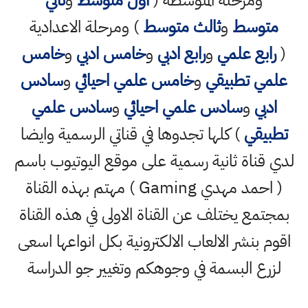
ومرحلة المتوسطة (
اول متوسط
و
ثاني
متوسط
و
ثالث متوسط
) ومرحلة الاعدادية
(
رابع علمي
و
رابع ادبي
و
خامس ادبي
و
خامس
علمي تطبيقي
و
خامس علمي احيائي
و
سادس
ادبي
و
سادس علمي احيائي
و
سادس علمي
تطبيقي
) كلها تجدوها في قناتي الرسمية وايضا
لدي قناة ثانية رسمية على موقع اليوتيوب باسم
( احمد مهدي Gaming ) مهتم بهذه القناة
بمجتمع يختلف عن القناة الاولى في هذه القناة
اقوم بنشر الالعاب الالكترونية بكل انواعها اسعى
لزرع البسمة في وجوهكم وتغيير جو الدراسة