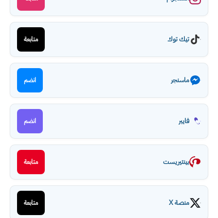
تيك توك
متابعة
ماسنجر
انضم
فايبر
انضم
بينتيريست
متابعة
منصة X
متابعة