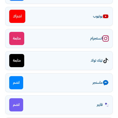
يوتيوب
اشتراك
انستجرام
متابعة
تيك توك
متابعة
ماسنجر
انضم
فايبر
انضم