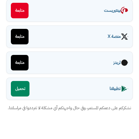
بينتيريست
متابعة
منصة X
متابعة
ثريدز
متابعة
تطبيقنا
تحميل
نشكركم على دعمكم المستمر، وفي حال واجهتكم أي مشكلة لا تترددوا في مراسلتنا.