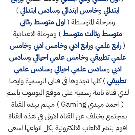
ابتدائي
و
خامس ابتدائي
و
سادس ابتدائي
)
ومرحلة المتوسطة (
اول متوسط
و
ثاني
متوسط
و
ثالث متوسط
) ومرحلة الاعدادية
(
رابع علمي
و
رابع ادبي
و
خامس ادبي
و
خامس
علمي تطبيقي
و
خامس علمي احيائي
و
سادس
ادبي
و
سادس علمي احيائي
و
سادس علمي
تطبيقي
) كلها تجدوها في قناتي الرسمية وايضا
لدي قناة ثانية رسمية على موقع اليوتيوب باسم
( احمد مهدي Gaming ) مهتم بهذه القناة
بمجتمع يختلف عن القناة الاولى في هذه القناة
اقوم بنشر الالعاب الالكترونية بكل انواعها اسعى