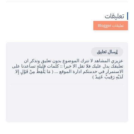
تعليقات
إرسال تعليق
عزيزي المشاهد لا تترك الموضوع بدون تعليق وتذكر ان
تعليقك يدل عليك فلا تقل الا خيرا :: كلمات قليلة تساعدنا على
الاستمرار في خدمتكم ادارة الموقع ... ( مَا يَلْفِظُ مِنْ قَوْلٍ إِلا
لَدَيْهِ رَقِيبٌ عَتِيدٌ )