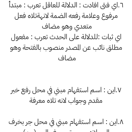
٦.اي فتى افادت : الدلالة للعاقل تعرب : مبتدأ
مرفوع وعلامة رفعه الضمة لانهةتلاه فعل
متعدي وهو مضاف
اي ثبات :للدلالة على الحدث تعرب : مفعول
مطلق نائب عن المصدر منصوب بالفتحة وهو
مضاف
٧.اين : اسم استفهام مبني في محل رفع خبر
مقدم وجواب لانه تلاه معرفة
٨.اين : اسم استفهام مبني في محل جر بخرف