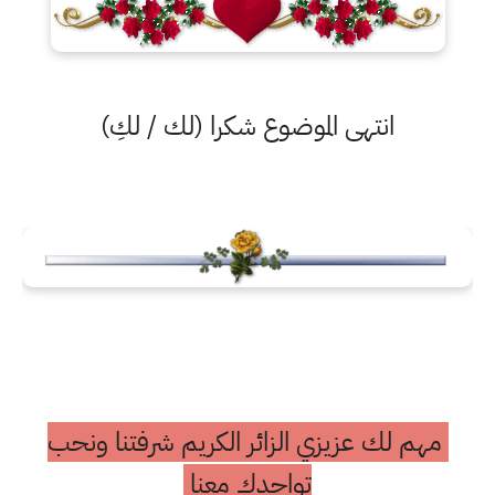
انتهى الموضوع شكرا (لك / لكِ)
مهم لك عزيزي الزائر الكريم شرفتنا ونحب
تواجدك معنا