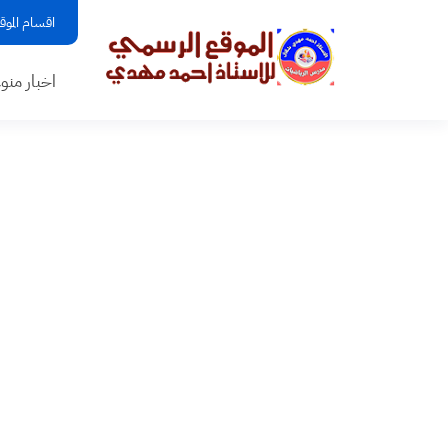
اقسام الموق
اخبار منو