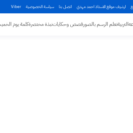
ع
ارشيف موقع الاستاذ احمد مهدي
اتصل بنا
سياسة الخصوصية
Viber
عه
التربية
تعلم الرسم بالصور
قصص وحكايات
نبذة مختصرة
كلمة يوم الخم