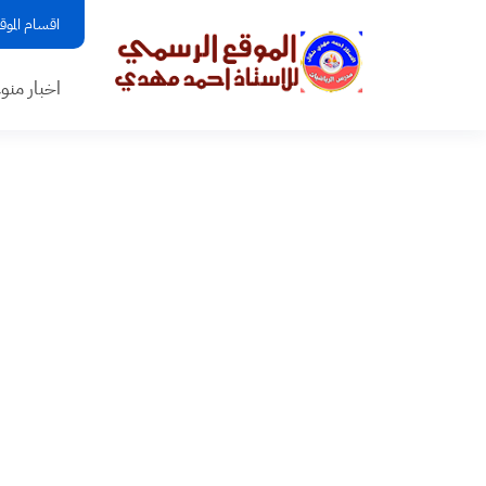
اقسام الموق
اخبار منو