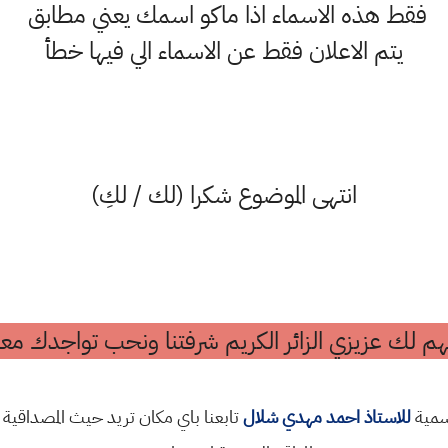
فقط هذه الاسماء اذا ماكو اسمك يعني مطابق
يتم الاعلان فقط عن الاسماء الي فيها خطأ
انتهى الموضوع شكرا (لك / لكِ)
م لك عزيزي الزائر الكريم شرفتنا ونحب تواجدك معن
رسمية
للاستاذ احمد مهدي شلال
تابعنا باي مكان تريد حيث المصداقية 