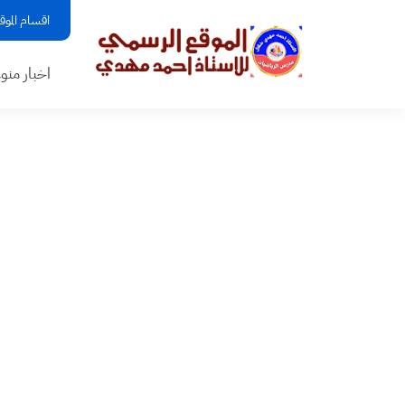
اقسام الموق
اخبار منو