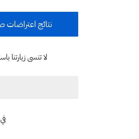
نتائج اعتراضات صف الثالث متو
لا تنسى زيارتنا 
في