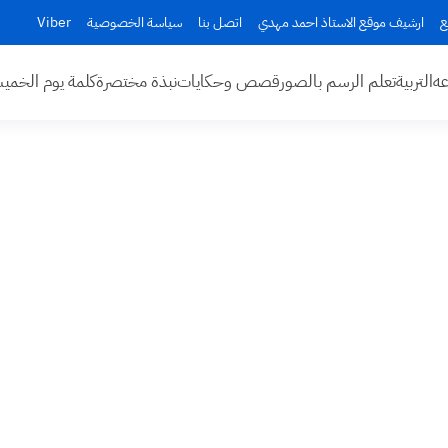
ع
ارشيف موقع الاستاذ احمد مهدي
اتصل بنا
سياسة الخصوصية
Viber
عه
التربية
تعلم الرسم بالصور
قصص وحكايات
نبذة مختصرة
كلمة يوم الخم