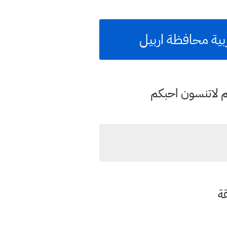
م لاتنسون احبكم
ة