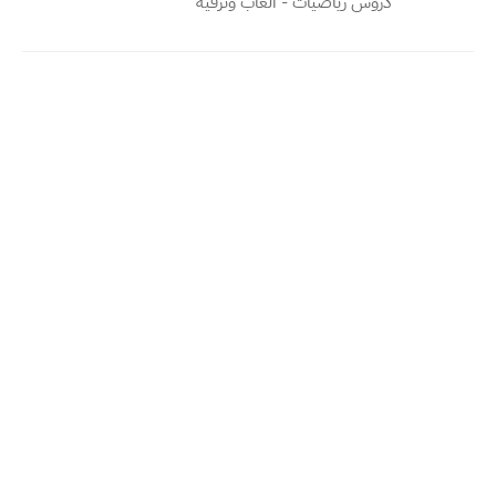
دروس رياضيات - العاب وترفيه