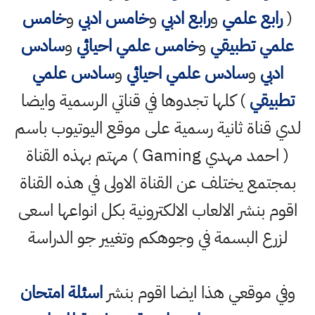
(
رابع علمي
و
رابع ادبي
و
خامس ادبي
و
خامس
علمي تطبيقي
و
خامس علمي احيائي
و
سادس
ادبي
و
سادس علمي احيائي
و
سادس علمي
تطبيقي
) كلها تجدوها في قناتي الرسمية وايضا
لدي قناة ثانية رسمية على موقع اليوتيوب باسم
( احمد مهدي Gaming ) مهتم بهذه القناة
بمجتمع يختلف عن القناة الاولى في هذه القناة
اقوم بنشر الالعاب الالكترونية بكل انواعها اسعى
لزرع البسمة في وجوهكم وتغيير جو الدراسة
وفي موقعي هذا ايضا اقوم بنشر
اسئلة امتحان