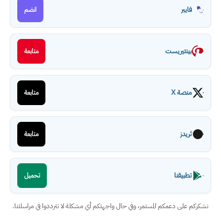
فايبر
انضم
بينتيريست
متابعة
منصة X
متابعة
ثريدز
متابعة
تطبيقنا
تحميل
نشكركم على دعمكم المستمر، وفي حال واجهتكم أي مشكلة لا تترددوا في مراسلتنا.