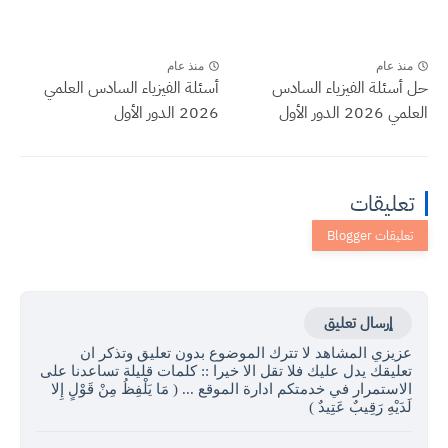
منذ عام
منذ عام
حل أسئلة الفيزياء السادس
أسئلة الفيزياء السادس العلمي
العلمي 2026 الدور الأول
2026 الدور الأول
تعليقات
إرسال تعليق
عزيزي المشاهد لا تترك الموضوع بدون تعليق وتذكر ان
تعليقك يدل عليك فلا تقل الا خيرا :: كلمات قليلة تساعدنا على
الاستمرار في خدمتكم ادارة الموقع ... ( مَا يَلْفِظُ مِنْ قَوْلٍ إِلا
لَدَيْهِ رَقِيبٌ عَتِيدٌ )