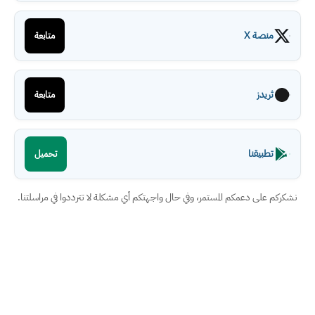
منصة X
متابعة
ثريدز
متابعة
تطبيقنا
تحميل
نشكركم على دعمكم المستمر، وفي حال واجهتكم أي مشكلة لا تترددوا في مراسلتنا.