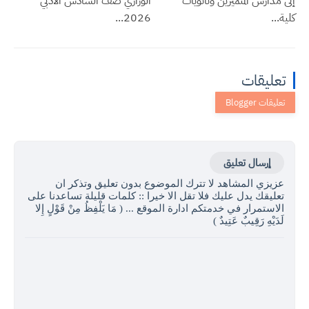
إلى مدارس المتميزين وثانويات
الوزاري صف السادس الادبي
كلية...
2026...
تعليقات
إرسال تعليق
عزيزي المشاهد لا تترك الموضوع بدون تعليق وتذكر ان
تعليقك يدل عليك فلا تقل الا خيرا :: كلمات قليلة تساعدنا على
الاستمرار في خدمتكم ادارة الموقع ... ( مَا يَلْفِظُ مِنْ قَوْلٍ إِلا
لَدَيْهِ رَقِيبٌ عَتِيدٌ )