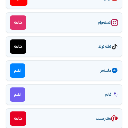
انستجرام
متابعة
تيك توك
متابعة
ماسنجر
انضم
فايبر
انضم
بينتيريست
متابعة