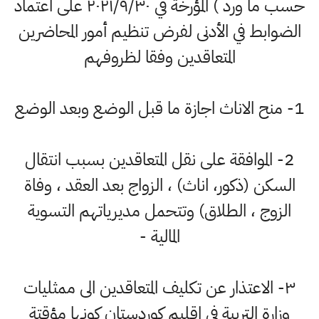
حسب ما ورد ) المؤرخة في ۲۰۲۱/۹/۳۰ على اعتماد
الضوابط في الأدنى لفرض تنظيم أمور المحاضرين
المتعاقدين وفقا لظروفهم
1- منح الاناث اجازة ما قبل الوضع وبعد الوضع
2- الموافقة على نقل المتعاقدين بسبب انتقال
السكن (ذكور، اناث) ، الزواج بعد العقد ، وفاة
الزوج ، الطلاق) وتتحمل مديرياتهم التسوية
المالية -
٣- الاعتذار عن تكليف المتعاقدين الى ممثليات
وزارة التربية في اقليم كوردستان كونها مؤقتة