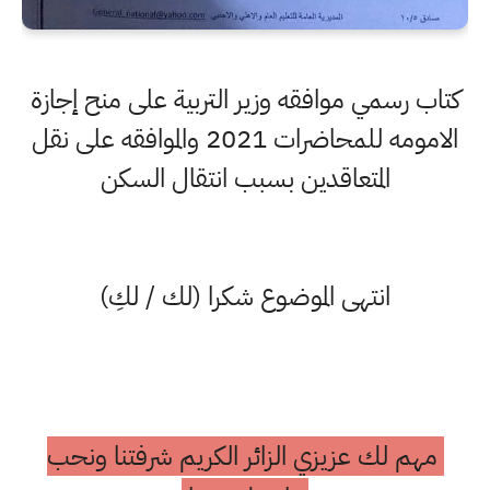
كتاب رسمي موافقه وزير التربية على منح إجازة
الامومه للمحاضرات 2021 والموافقه على نقل
المتعاقدين بسبب انتقال السكن
انتهى الموضوع شكرا (لك / لكِ)
مهم لك عزيزي الزائر الكريم شرفتنا ونحب