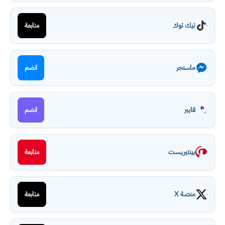
تيك توك
متابعة
ماسنجر
انضم
فايبر
انضم
بينتيريست
متابعة
منصة X
متابعة