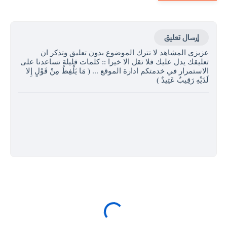
إرسال تعليق
عزيزي المشاهد لا تترك الموضوع بدون تعليق وتذكر ان
تعليقك يدل عليك فلا تقل الا خيرا :: كلمات قليلة تساعدنا على
الاستمرار في خدمتكم ادارة الموقع ... ( مَا يَلْفِظُ مِنْ قَوْلٍ إِلا
لَدَيْهِ رَقِيبٌ عَتِيدٌ )