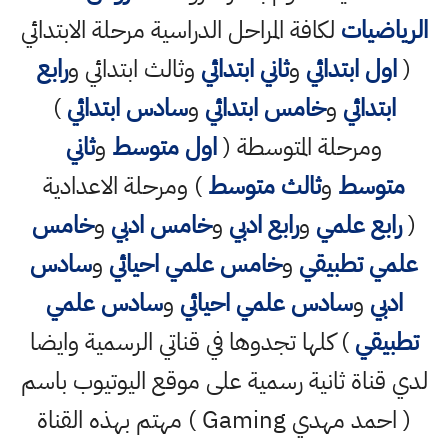
الرياضيات
لكافة المراحل الدراسية مرحلة الابتدائي
(
اول ابتدائي
و
ثاني ابتدائي
وثالث ابتدائي و
رابع
ابتدائي
و
خامس ابتدائي
و
سادس ابتدائي
)
ومرحلة المتوسطة (
اول متوسط
و
ثاني
متوسط
و
ثالث متوسط
) ومرحلة الاعدادية
(
رابع علمي
و
رابع ادبي
و
خامس ادبي
و
خامس
علمي تطبيقي
و
خامس علمي احيائي
و
سادس
ادبي
و
سادس علمي احيائي
و
سادس علمي
تطبيقي
) كلها تجدوها في قناتي الرسمية وايضا
لدي قناة ثانية رسمية على موقع اليوتيوب باسم
( احمد مهدي Gaming ) مهتم بهذه القناة