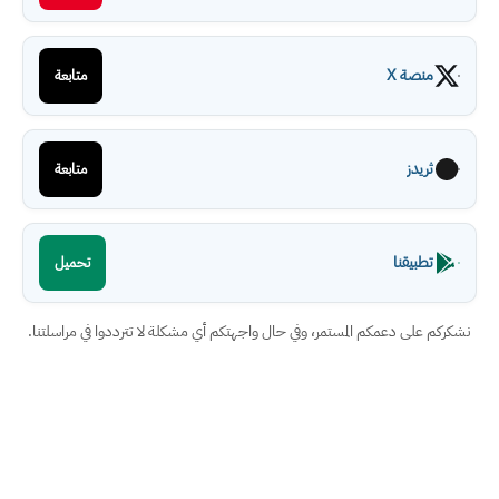
منصة X
متابعة
ثريدز
متابعة
تطبيقنا
تحميل
نشكركم على دعمكم المستمر، وفي حال واجهتكم أي مشكلة لا تترددوا في مراسلتنا.