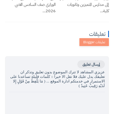
إلى مدارس المتميزين وثانويات
الوزاري صف السادس الادبي
كلية...
2026...
تعليقات
إرسال تعليق
عزيزي المشاهد لا تترك الموضوع بدون تعليق وتذكر ان
تعليقك يدل عليك فلا تقل الا خيرا :: كلمات قليلة تساعدنا على
الاستمرار في خدمتكم ادارة الموقع ... ( مَا يَلْفِظُ مِنْ قَوْلٍ إِلا
لَدَيْهِ رَقِيبٌ عَتِيدٌ )