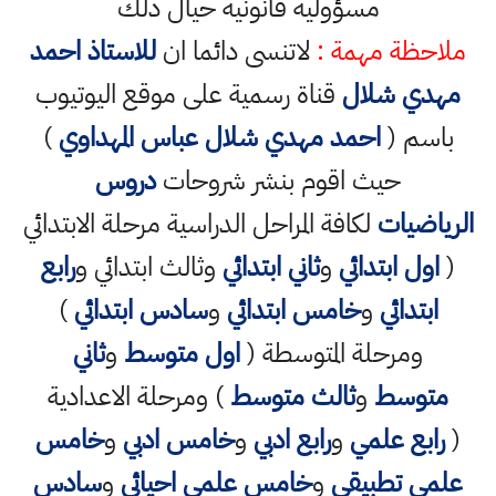
مسؤولية قانونية حيال ذلك
ملاحظة مهمة :
لاتنسى دائما ان
للاستاذ احمد
مهدي شلال
قناة رسمية على موقع اليوتيوب
باسم (
احمد مهدي شلال عباس المهداوي
)
حيث اقوم بنشر شروحات
دروس
الرياضيات
لكافة المراحل الدراسية مرحلة الابتدائي
(
اول ابتدائي
و
ثاني ابتدائي
وثالث ابتدائي و
رابع
ابتدائي
و
خامس ابتدائي
و
سادس ابتدائي
)
ومرحلة المتوسطة (
اول متوسط
و
ثاني
متوسط
و
ثالث متوسط
) ومرحلة الاعدادية
(
رابع علمي
و
رابع ادبي
و
خامس ادبي
و
خامس
علمي تطبيقي
و
خامس علمي احيائي
و
سادس