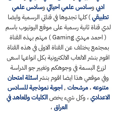
ادبي
و
سادس علمي احيائي
و
سادس علمي
تطبيقي
) كلها تجدوها في قناتي الرسمية وايضا
لدي قناة ثانية رسمية على موقع اليوتيوب باسم
( احمد مهدي Gaming ) مهتم بهذه القناة
بمجتمع يختلف عن القناة الاولى في هذه القناة
اقوم بنشر الالعاب الالكترونية بكل انواعها اسعى
لزرع البسمة في وجوهكم وتغيير جو الدراسة
وفي موقعي هذا ايضا اقوم بنشر
اسئلة امتحان
متنوعه
،
مرشحات
,
اجوبة نموذجية للسادس
الاعدادي
، وكل شيء يخص
الكليات والمعاهد في
العراق
،