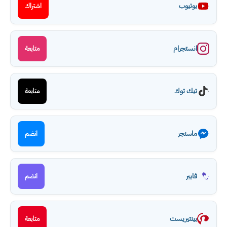
يوتيوب
اشتراك
انستجرام
متابعة
تيك توك
متابعة
ماسنجر
انضم
فايبر
انضم
بينتيريست
متابعة