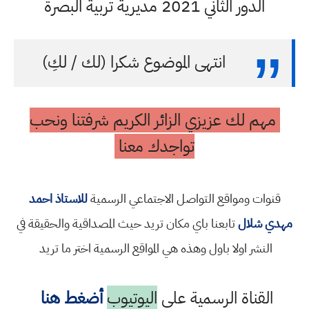
الدور الثاني 2021 مديرية تربية البصرة
انتهى الموضوع شكرا (لك / لكِ)
مهم لك عزيزي الزائر الكريم شرفتنا ونحب
تواجدك معنا
قنوات ومواقع التواصل الاجتماعي الرسمية
للاستاذ احمد
مهدي شلال
تابعنا باي مكان تريد حيث المصداقية والحقيقة في
النشر اولا باول وهذه هي المواقع الرسمية اختر ما تريد
القناة الرسمية على
اليوتيوب
أضغط هنا