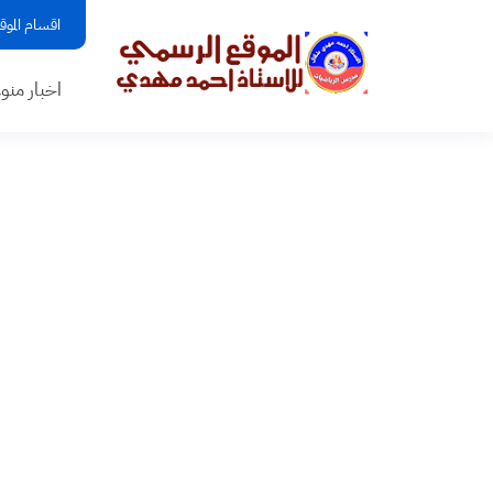
اقسام الموق
اخبار منو