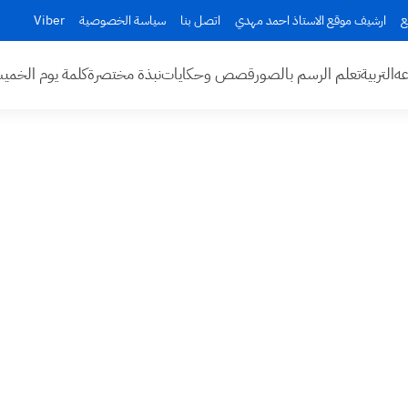
ع
ارشيف موقع الاستاذ احمد مهدي
اتصل بنا
سياسة الخصوصية
Viber
عه
التربية
تعلم الرسم بالصور
قصص وحكايات
نبذة مختصرة
كلمة يوم الخم