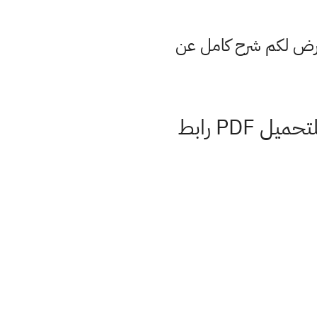
عرض لكم شرح كامل عن
كتاب التاريخ صف الخامس ادبي 2022 نسخة pdf جاهزة للتحميل PDF رابط