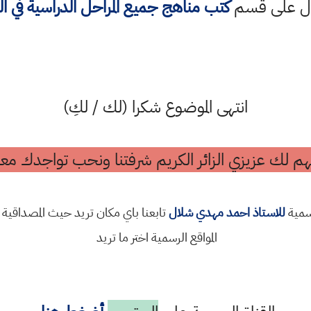
ول على قسم
كتب مناهج جميع المراحل الدراسية في ا
انتهى الموضوع شكرا (لك / لكِ)
م لك عزيزي الزائر الكريم شرفتنا ونحب تواجدك معن
رسمية
للاستاذ احمد مهدي شلال
تابعنا باي مكان تريد حيث المصداقية 
المواقع الرسمية اختر ما تريد