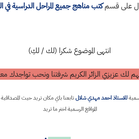
ول على قسم
كتب مناهج جميع المراحل الدراسية في ا
انتهى الموضوع شكرا (لك / لكِ)
م لك عزيزي الزائر الكريم شرفتنا ونحب تواجدك معن
رسمية
للاستاذ احمد مهدي شلال
تابعنا باي مكان تريد حيث المصداقية 
المواقع الرسمية اختر ما تريد