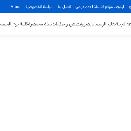
ع
ارشيف موقع الاستاذ احمد مهدي
اتصل بنا
سياسة الخصوصية
Viber
عه
التربية
تعلم الرسم بالصور
قصص وحكايات
نبذة مختصرة
كلمة يوم الخم