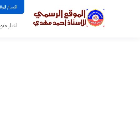
اقسام الموق
اخبار منو