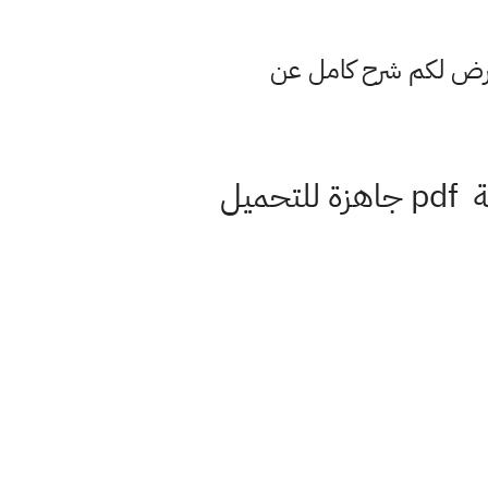
عرض لكم شرح كامل عن
كتاب نشاط الانكليزي صف الخامس العلمي تطبيقي 2022 نسخة pdf جاهزة للتحميل